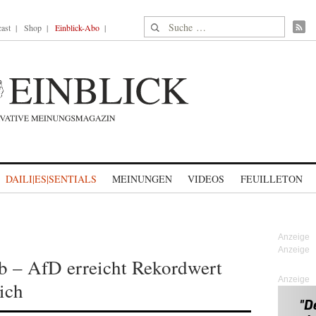
Suche nach:
ast
Shop
Einblick-Abo
DAILI|ES|SENTIALS
MEINUNGEN
VIDEOS
FEUILLETON
 – AfD erreicht Rekordwert
Anzeige
ich