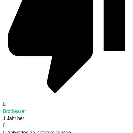
Brotfresser
1 Jahr her
Antworten an
ceterum censeo