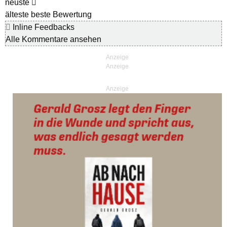
neuste
älteste
beste Bewertung
Inline Feedbacks
Alle Kommentare ansehen
Anzeige