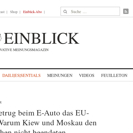
Suche nach:
ast
Shop
Einblick-Abo
DAILI|ES|SENTIALS
MEINUNGEN
VIDEOS
FEUILLETON
R
etrug beim E-Auto das EU-
 Warum Kiew und Moskau den
hen nicht beendeten