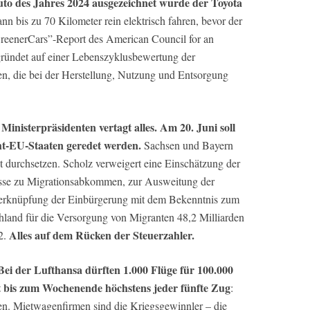
uto des Jahres 2024 ausgezeichnet wurde der Toyota
n bis zu 70 Kilometer rein elektrisch fahren, bevor der
reenerCars”-Report des American Council for an
ündet auf einer Lebenszyklusbewertung der
n, die bei der Herstellung, Nutzung und Entsorgung
inisterpräsidenten vertagt alles. Am 20. Juni soll
ht-EU-Staaten geredet werden.
Sachsen und Bayern
 durchsetzen. Scholz verweigert eine Einschätzung der
lüsse zu Migrationsabkommen, zur Ausweitung der
Verknüpfung der Einbürgerung mit dem Bekenntnis zum
chland für die Versorgung von Migranten 48,2 Milliarden
Alles auf dem Rücken der Steuerzahler.
22.
ei der Lufthansa dürften 1.000 Flüge für 100.000
hrt bis zum Wochenende höchstens jeder fünfte Zug
:
en. Mietwagenfirmen sind die Kriegsgewinnler – die