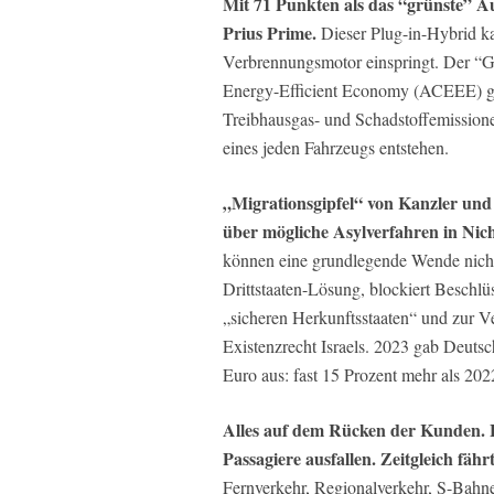
Mit 71 Punkten als das “grünste” A
Prius Prime.
Dieser Plug-in-Hybrid kan
Verbrennungsmotor einspringt. Der “G
Energy-Efficient Economy (ACEEE) gr
Treibhausgas- und Schadstoffemissione
eines jeden Fahrzeugs entstehen.
„Migrationsgipfel“ von Kanzler und M
über mögliche Asylverfahren in Nic
können eine grundlegende Wende nicht
Drittstaaten-Lösung, blockiert Besch
„sicheren Herkunftsstaaten“ und zur 
Existenzrecht Israels. 2023 gab Deuts
Euro aus: fast 15 Prozent mehr als 20
Alles auf dem Rücken der Kunden. B
Passagiere ausfallen. Zeitgleich fä
Fernverkehr, Regionalverkehr, S-Bahn