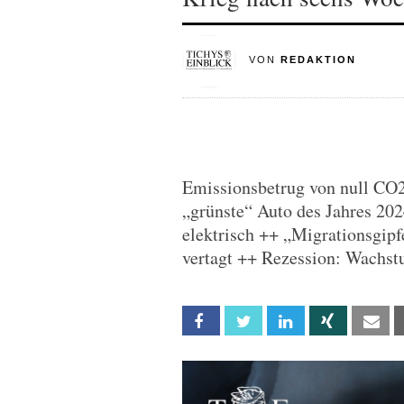
VON
REDAKTION
Emissionsbetrug von null CO2
„grünste“ Auto des Jahres 202
elektrisch ++ „Migrationsgipf
vertagt ++ Rezession: Wachst
Facebook
Twitter
Linkedin
Xing
Em