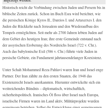
Historisch reicht die Verbindung zwischen Juden und Persern bis in
biblische Zeiten zurück. Schon im Buch Esra wird berichtet, wie
die persischen Könige Kyros II., Dareios I. und Artaxerxes I. den
Juden die Rückkehr nach Jerusalem und den Wiederaufbau des
Tempels ermöglichten. Seit mehr als 2700 Jahren lebten Juden auf
dem Gebiet des heutigen Iran; ihre erste Gemeinde entstand nach
der assyrischen Eroberung des Nordreichs Israel (722 v. Chr.).
Auch das babylonische Exil (586 v. Chr.) führte viele Juden in
persische Gebiete, ein Fundament jahrtausendelanger Koexistenz.
Unter Schah Mohammed Reza Pahlavi waren Iran und Israel enge
Partner. Der Iran zählte zu den ersten Staaten, die 1948 das
Existenzrecht Israels anerkannten. Hierunter entwickelte sich ein
weitreichendes Bündnis – diplomatisch, wirtschaftlich,
sicherheitspolitisch. Iranisches Öl floss über Israel nach Europa,
israelische Firmen waren im Land aktiv, Militärprojekte wurden
gemeinsam betrieben. Selbst die Entwicklung einer gemeinsamen