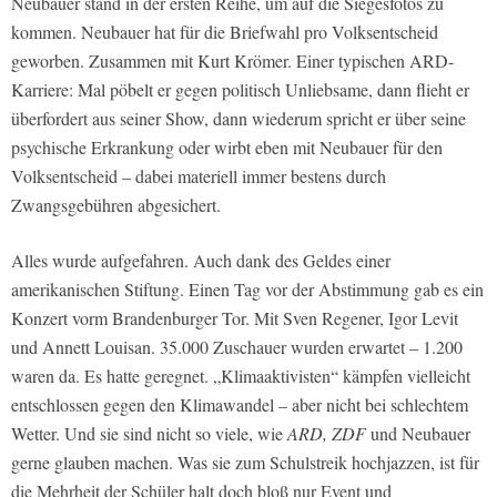
Neubauer stand in der ersten Reihe, um auf die Siegesfotos zu
kommen. Neubauer hat für die Briefwahl pro Volksentscheid
geworben. Zusammen mit Kurt Krömer. Einer typischen
ARD
-
Karriere: Mal pöbelt er gegen politisch Unliebsame, dann flieht er
überfordert aus seiner Show, dann wiederum spricht er über seine
psychische Erkrankung oder wirbt eben mit Neubauer für den
Volksentscheid – dabei materiell immer bestens durch
Zwangsgebühren abgesichert.
Alles wurde aufgefahren. Auch dank des Geldes einer
amerikanischen Stiftung. Einen Tag vor der Abstimmung gab es ein
Konzert vorm Brandenburger Tor. Mit Sven Regener, Igor Levit
und Annett Louisan. 35.000 Zuschauer wurden erwartet – 1.200
waren da. Es hatte geregnet. „Klimaaktivisten“ kämpfen vielleicht
entschlossen gegen den Klimawandel – aber nicht bei schlechtem
Wetter. Und sie sind nicht so viele, wie
ARD, ZDF
und Neubauer
gerne glauben machen. Was sie zum Schulstreik hochjazzen, ist für
die Mehrheit der Schüler halt doch bloß nur Event und