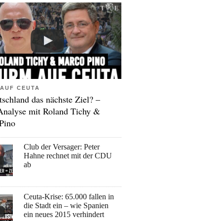
AUF CEUTA
tschland das nächste Ziel? –
Analyse mit Roland Tichy &
Pino
Club der Versager: Peter
Hahne rechnet mit der CDU
ab
Ceuta-Krise: 65.000 fallen in
die Stadt ein – wie Spanien
ein neues 2015 verhindert