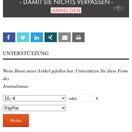
Facebook
Twitter
Linkedin
Xing
Email
Print
UNTERSTÜTZUNG
Wenn Ihnen unser Artikel gefallen hat: Unterstützen Sie diese Form
des
Journalismus.
oder
€
Weiter