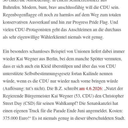
Buhrufen. Modern, bunt, brav anschlussfähig will die CDU sein.
Regenbogenflagge oft noch zu harmlos auf dem Weg zum totalen
konservativen Ausverkauf und hin zur Progress Pride Flag. Und
vielen CDU-Protagonisten geht das Anschleimen an die durchaus
als sehr eigenwillige Wählerklientel niemals weit genug.
Ein besonders schamloses Beispiel von Unionen liefert dabei immer
wieder Kai Wegner aus Berlin, bei dem manche Spötter vermuten,
dass er sich auch ein Kleid überstülpen und über das von CDU
unterstützte Selbstbestimmungsgesetz fortan Kailinde nennen
würde, wenn es die CDU nur wieder nach vorne bringen würde
(Auflösung: tut’s nicht). Die B.Z. schreibt
am 4.6.2026
: „Nutzt der
Regierende Bürgermeister Kai Wegner (53, CDU) den Christopher
Street Day (CSD) für seinen Wahlkampf? Die Senatskanzlei hat
einen eigenen Truck für die Parade Ende Juni angemeldet. Kosten:
375.000 Euro!“ Es ist niemals genug in dieser überschuldeten Stadt.