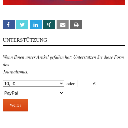
Facebook
Twitter
Linkedin
Xing
Email
Print
UNTERSTÜTZUNG
Wenn Ihnen unser Artikel gefallen hat: Unterstützen Sie diese Form
des
Journalismus.
oder
€
Weiter