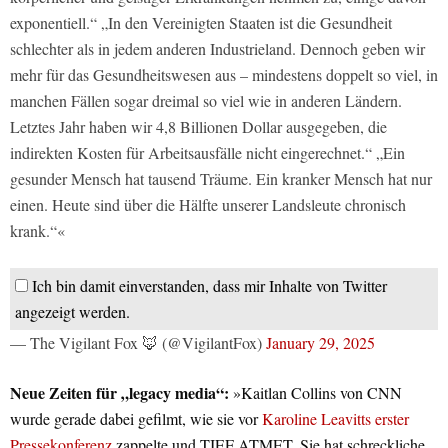
exponentiell.“ „In den Vereinigten Staaten ist die Gesundheit
schlechter als in jedem anderen Industrieland. Dennoch geben wir
mehr für das Gesundheitswesen aus – mindestens doppelt so viel, in
manchen Fällen sogar dreimal so viel wie in anderen Ländern.
Letztes Jahr haben wir 4,8 Billionen Dollar ausgegeben, die
indirekten Kosten für Arbeitsausfälle nicht eingerechnet.“ „Ein
gesunder Mensch hat tausend Träume. Ein kranker Mensch hat nur
einen. Heute sind über die Hälfte unserer Landsleute chronisch
krank.“«
Ich bin damit einverstanden, dass mir Inhalte von Twitter
angezeigt werden.
— The Vigilant Fox 🦊 (@VigilantFox)
January 29, 2025
Neue Zeiten für „legacy media“:
»Kaitlan Collins von CNN
wurde gerade dabei gefilmt, wie sie vor
Karoline Leavitts erster
Pressekonferenz
zappelte und TIEF ATMET. Sie hat schreckliche