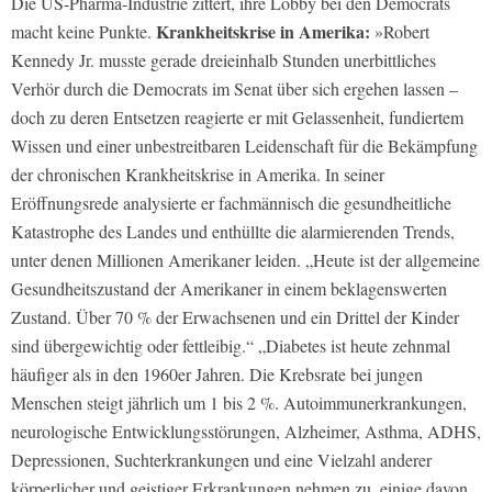
Die US-Pharma-Industrie zittert, ihre Lobby bei den Democrats
Krankheitskrise in Amerika:
macht keine Punkte.
»Robert
Kennedy Jr. musste gerade dreieinhalb Stunden unerbittliches
Verhör durch die Democrats im Senat über sich ergehen lassen –
doch zu deren Entsetzen reagierte er mit Gelassenheit, fundiertem
Wissen und einer unbestreitbaren Leidenschaft für die Bekämpfung
der chronischen Krankheitskrise in Amerika. In seiner
Eröffnungsrede analysierte er fachmännisch die gesundheitliche
Katastrophe des Landes und enthüllte die alarmierenden Trends,
unter denen Millionen Amerikaner leiden. „Heute ist der allgemeine
Gesundheitszustand der Amerikaner in einem beklagenswerten
Zustand. Über 70 % der Erwachsenen und ein Drittel der Kinder
sind übergewichtig oder fettleibig.“ „Diabetes ist heute zehnmal
häufiger als in den 1960er Jahren. Die Krebsrate bei jungen
Menschen steigt jährlich um 1 bis 2 %. Autoimmunerkrankungen,
neurologische Entwicklungsstörungen, Alzheimer, Asthma, ADHS,
Depressionen, Suchterkrankungen und eine Vielzahl anderer
körperlicher und geistiger Erkrankungen nehmen zu, einige davon