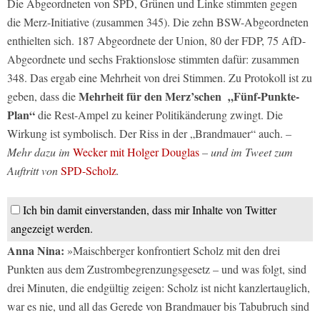
Die Abgeordneten von SPD, Grünen und Linke stimmten gegen
die Merz-Initiative (zusammen 345). Die zehn BSW-Abgeordneten
enthielten sich. 187 Abgeordnete der Union, 80 der FDP, 75 AfD-
Abgeordnete und sechs Fraktionslose stimmten dafür: zusammen
348. Das ergab eine Mehrheit von drei Stimmen. Zu Protokoll ist zu
Mehrheit für den Merz’schen „Fünf-Punkte-
geben, dass die
Plan“
die Rest-Ampel zu keiner Politikänderung zwingt. Die
Wirkung ist symbolisch. Der Riss in der „Brandmauer“ auch.
–
Mehr dazu im
Wecker mit Holger Douglas
– und im Tweet zum
Auftritt von
SPD-Scholz
.
Ich bin damit einverstanden, dass mir Inhalte von Twitter
angezeigt werden.
Anna Nina:
»Maischberger konfrontiert Scholz mit den drei
Punkten aus dem Zustrombegrenzungsgesetz – und was folgt, sind
drei Minuten, die endgültig zeigen: Scholz ist nicht kanzlertauglich,
war es nie, und all das Gerede von Brandmauer bis Tabubruch sind