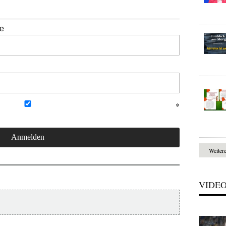
se
Weiter
VIDE