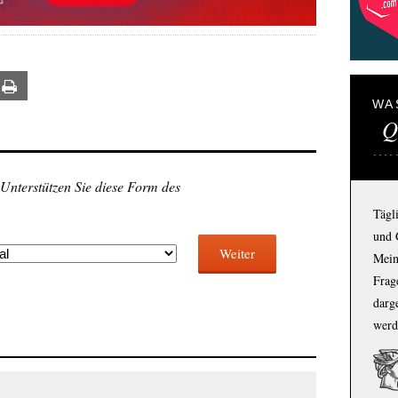
ail
Print
WA
Q
 Unterstützen Sie diese Form des
Tägl
und 
Weiter
Mein
Frage
darg
werd