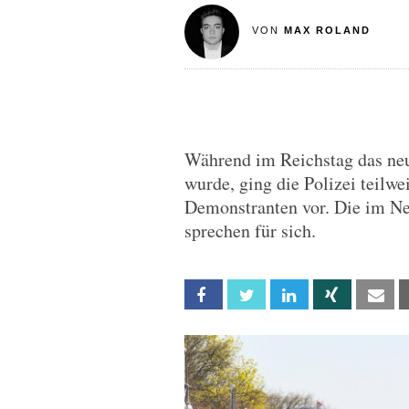
VON
MAX ROLAND
Während im Reichstag das neu
wurde, ging die Polizei teilw
Demonstranten vor. Die im Net
sprechen für sich.
Facebook
Twitter
Linkedin
Xing
Em