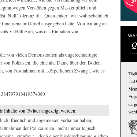
 Beginn wegen Verstößen gegen Maskenpflicht und
löst. Null Toleranz für „Querdenker“ war wahrscheinlich
er Innensenator Geisel ausgegeben hatte. Von Anfang an
seits zu Hälfte ab, was das Einhalten von
WA
Q
die von vielen Demonstranten als ungerechtfertigte
r von Polizisten, die eine alte Dame über den Boden
en, von Festnahmen mit „körperlichem Zwang“, wie es
Tägl
und 
Mein
us/1384797918419374080
Frage
darg
ir Inhalte von Twitter angezeigt werden.
werd
lich, friedlich und angemessen verhalten haben,
Maßnahmen der Polizei seien „nicht immer logisch
cheine „sinnfrei“ – doch einer Niederschlagung glichen