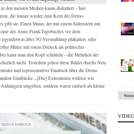
 in den meisten Medien kaum diskutiert – hier
Irren, die immer wieder zum Kern der Demo-
es gibt sie: Einen Mann, der mit einem Judenstern mit
r Kopie des Anne-Frank-Tagebuches vor dem
 irgendetwas über 5G-Verstrahlung plakatiert, oder
eifter Mütze mit rotem Dreieck als politischer
ber kann man den Kopf schütteln – die Mehrheit der
cherlich nicht. Trotzdem gehen diese Bilder durchs Netz
utraler und repräsentativer Eindruck über die Demo.
 andere Eindrücke: „[Die] Extremisten wirkten wie
-Anhängern umgeben, sondern waren einfach als kleine
Weiter
VIDE