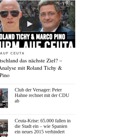
AUF CEUTA
tschland das nächste Ziel? –
Analyse mit Roland Tichy &
Pino
Club der Versager: Peter
Hahne rechnet mit der CDU
ab
Ceuta-Krise: 65.000 fallen in
die Stadt ein – wie Spanien
ein neues 2015 verhindert