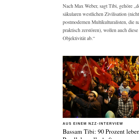
Nach Max Weber, sagt Tibi, gehöre „de
säkularen westlichen Zivilisation (nic
postmodernen Multikulturalisten, die n
praktisch zerstören), wollen auch diese
Objektivität ab.“
AUS EINEM NZZ-INTERVIEW
Bassam Tibi: 90 Prozent leben