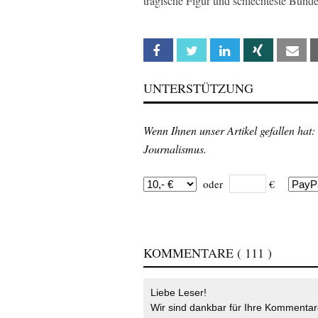
tragische Figur und schlechteste Bund
Facebook
Twitter
Linkedin
Xing
Em
UNTERSTÜTZUNG
Wenn Ihnen unser Artikel gefallen hat:
Journalismus.
oder
€
KOMMENTARE
( 111 )
Liebe Leser!
Wir sind dankbar für Ihre Kommentare