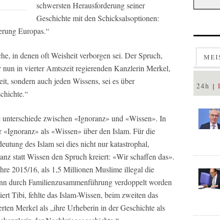
schwersten Herausforderung seiner
Geschichte mit den Schicksalsoptionen:
ierung Europas.“
che, in denen oft Weisheit verborgen sei. Der Spruch,
MEI
 nun in vierter Amtszeit regierenden Kanzlerin Merkel,
eit, sondern auch jeden Wissens, sei es über
24h
schichte.“
e unterschiede zwischen «Ignoranz» und «Wissen». In
 «Ignoranz» als «Wissen» über den Islam. Für die
tung des Islam sei dies nicht nur katastrophal,
anz statt Wissen den Spruch kreiert: «Wir schaffen das».
re 2015/16, als 1,5 Millionen Muslime illegal die
ann durch Familienzusammenführung verdoppelt worden
iert Tibi, fehlte das Islam-Wissen, beim zweiten das
ten Merkel als „ihre Urheberin in der Geschichte als