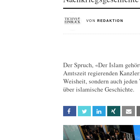
VON
REDAKTION
Der Spruch, «Der Islam gehört
Amtszeit regierenden Kanzleri
Weisheit, sondern auch jeden W
über islamische Geschichte.
Facebook
Twitter
Linkedin
Xing
Em