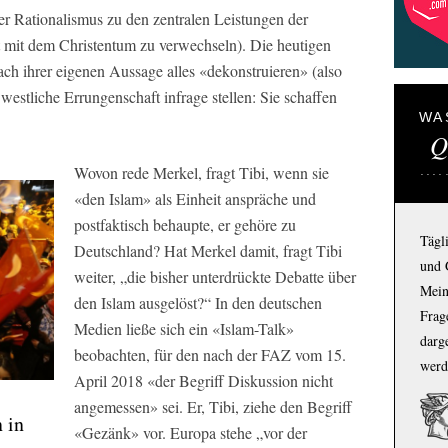
r Rationalismus zu den zentralen Leistungen der
ht mit dem Christentum zu verwechseln). Die heutigen
ach ihrer eigenen Aussage alles «dekonstruieren» (also
 westliche Errungenschaft infrage stellen: Sie schaffen
WA
Q
Wovon rede Merkel, fragt Tibi, wenn sie
«den Islam» als Einheit anspräche und
postfaktisch behaupte, er gehöre zu
Tägl
Deutschland? Hat Merkel damit, fragt Tibi
und 
weiter, „die bisher unterdrückte Debatte über
Mein
den Islam ausgelöst?“ In den deutschen
Frage
Medien ließe sich ein «Islam-Talk»
darg
beobachten, für den nach der FAZ vom 15.
werd
April 2018 «der Begriff Diskussion nicht
angemessen» sei. Er, Tibi, ziehe den Begriff
 in
«Gezänk» vor. Europa stehe „vor der