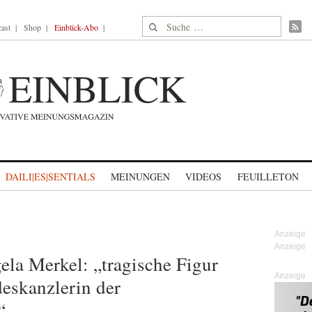
Suche nach:
ast
Shop
Einblick-Abo
DAILI|ES|SENTIALS
MEINUNGEN
VIDEOS
FEUILLETON
la Merkel: „tragische Figur
Anzeige
eskanzlerin der
“