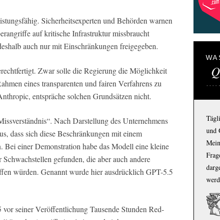
eistungsfähig. Sicherheitsexperten und Behörden warnen
rangriffe auf kritische Infrastruktur missbraucht
deshalb auch nur mit Einschränkungen freigegeben.
WA
Q
echtfertigt. Zwar solle die Regierung die Möglichkeit
hmen eines transparenten und fairen Verfahrens zu
nthropic, entspräche solchen Grundsätzen nicht.
Tägl
Missverständnis“. Nach Darstellung des Unternehmens
und 
us, dass sich diese Beschränkungen mit einem
Mein
n. Bei einer Demonstration habe das Modell eine kleine
Frage
er Schwachstellen gefunden, die aber auch andere
darg
effen würden. Genannt wurde hier ausdrücklich GPT-5.5
werd
 5 vor seiner Veröffentlichung Tausende Stunden Red-