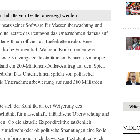
ir Inhalte von Twitter angezeigt werden.
insatz seiner Software für Massenüberwachung und
lte, setzte das Pentagon das Unternehmen damals auf
r gilt nun offiziell als Lieferkettenrisiko. Eine
ländische Firmen traf. Während Konkurrenten wie
ende Nutzungsrechte einräumten, beharrte Anthropic
tand ein 200-Millionen-Dollar-Auftrag auf dem Spiel.
bedroht. Das Unternehmen spricht von politischer
 die Unternehmensbewertung auf rund 380 Milliarden
e sich der Konflikt an der Weigerung des
Weiter
schränkt für massenhafte inländische Überwachung und
n. Ob die aktuelle Exportdirektive tatsächlich
VIDE
n zurückgeht oder ob politische Spannungen eine Rolle
hten Informationen nicht beweisen. Fest steht lediglich,