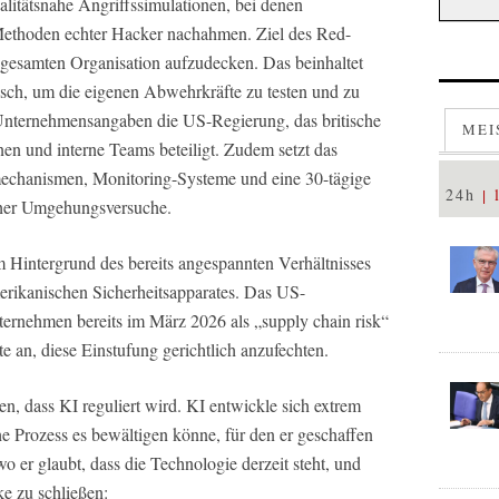
alitätsnahe Angriffssimulationen, bei denen
 Methoden echter Hacker nachahmen. Ziel des Red-
r gesamten Organisation aufzudecken. Das beinhaltet
sch, um die eigenen Abwehrkräfte zu testen und zu
Unternehmensangaben die US-Regierung, das britische
MEI
onen und interne Teams beteiligt. Zudem setzt das
echanismen, Monitoring-Systeme und eine 30-tägige
24h
her Umgehungsversuche.
m Hintergrund des bereits angespannten Verhältnisses
erikanischen Sicherheitsapparates. Das US-
ternehmen bereits im März 2026 als „supply chain risk“
 an, diese Einstufung gerichtlich anzufechten.
n, dass KI reguliert wird. KI entwickle sich extrem
sche Prozess es bewältigen könne, für den er geschaffen
o er glaubt, dass die Technologie derzeit steht, und
e zu schließen: