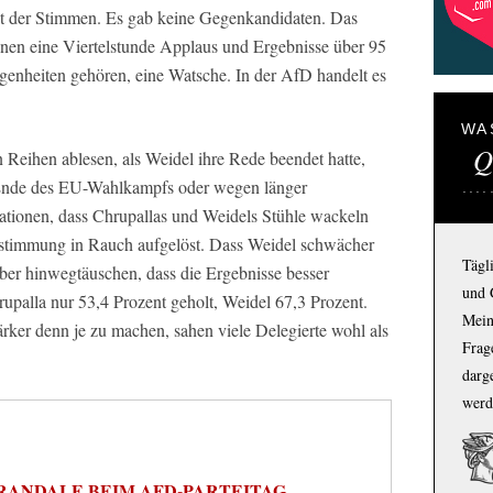
ent der Stimmen. Es gab keine Gegenkandidaten. Das
denen eine Viertelstunde Applaus und Ergebnisse über 95
enheiten gehören, eine Watsche. In der AfD handelt es
WA
Q
Reihen ablesen, als Weidel ihre Rede beendet hatte,
Ende des EU-Wahlkampfs oder wegen länger
ationen, dass Chrupallas und Weidels Stühle wackeln
bstimmung in Rauch aufgelöst. Dass Weidel schwächer
Tägl
über hinwegtäuschen, dass die Ergebnisse besser
und 
rupalla nur 53,4 Prozent geholt, Weidel 67,3 Prozent.
Mein
ärker denn je zu machen, sahen viele Delegierte wohl als
Frage
darg
werd
RANDALE BEIM AFD-PARTEITAG