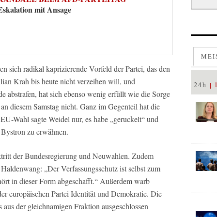
Eskalation mit Ansage
MEI
n sich radikal kaprizierende Vorfeld der Partei, das den
ian Krah bis heute nicht verzeihen will, und
24h
e abstrafen, hat sich ebenso wenig erfüllt wie die Sorge
an diesem Samstag nicht. Ganz im Gegenteil hat die
r EU-Wahl sagte Weidel nur, es habe „geruckelt“ und
 Bystron zu erwähnen.
cktritt der Bundesregierung und Neuwahlen. Zudem
s Haldenwang: „Der Verfassungsschutz ist selbst zum
hört in dieser Form abgeschafft.“ Außerdem warb
der europäischen Partei Identität und Demokratie. Die
us der gleichnamigen Fraktion ausgeschlossen