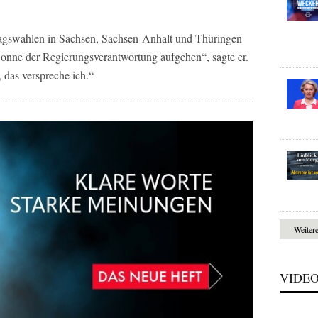
dtagswahlen in Sachsen, Sachsen-Anhalt und Thüringen
Sonne der Regierungsverantwortung aufgehen“, sagte er.
 das verspreche ich.“
Weiter
VIDE