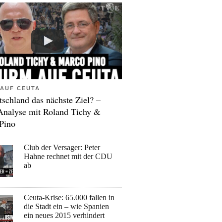
AUF CEUTA
tschland das nächste Ziel? –
Analyse mit Roland Tichy &
Pino
Club der Versager: Peter
Hahne rechnet mit der CDU
ab
Ceuta-Krise: 65.000 fallen in
die Stadt ein – wie Spanien
ein neues 2015 verhindert