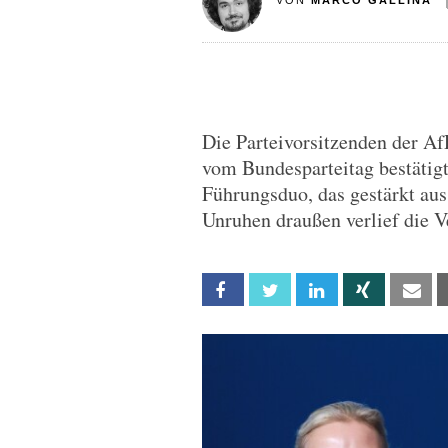
VON
MARCO GALLINA
Die Parteivorsitzenden der Af
vom Bundesparteitag bestätigt
Führungsduo, das gestärkt au
Unruhen draußen verlief die 
Facebook
Twitter
Linkedin
Xing
Em