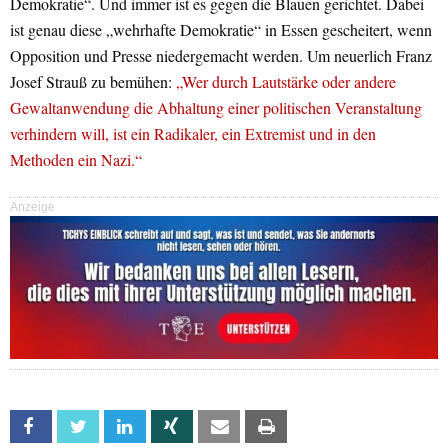
Demokratie“. Und immer ist es gegen die Blauen gerichtet. Dabei
ist genau diese „wehrhafte Demokratie“ in Essen gescheitert, wenn
Opposition und Presse niedergemacht werden. Um neuerlich Franz
Josef Strauß zu bemühen:
„Wer durch Lautstärke oder andere
Gewaltanwendung die Abhaltung einer politischen Veranstaltung
verhindern will, ist ein Radikaler, ein Extremist und in den
Methoden ein Nazi.“
Anzeige
Facebook
Twitter
Linkedin
Xing
Email
Print