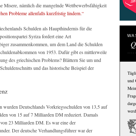
sche Misere, nämlich die mangelnde Wettbewerbsfähigkeit
hen Probleme allenfalls kurzfristig lindern.“
riechenlands Schulden als Haupthindernis für die
WA
ositionspartei Syriza fordert eine Art
Q
läubiger zusammenkommen, um dem Land die Schulden
 Schuldenabkommen von 1953. Dafür gibt es mittlerweile
sung des griechischen Problems? Blättern Sie um und
Schuldenschnitts und das historische Beispiel der
Tägl
und 
Mein
enz
Frage
darg
n wurden Deutschlands Vorkriegsschulden von 13,5 auf
werd
den von 15 auf 7 Milliarden DM reduziert. Damals
 von 23 Milliarden DM. Es war eine der
under. Der deutsche Verhandlungsführer war der