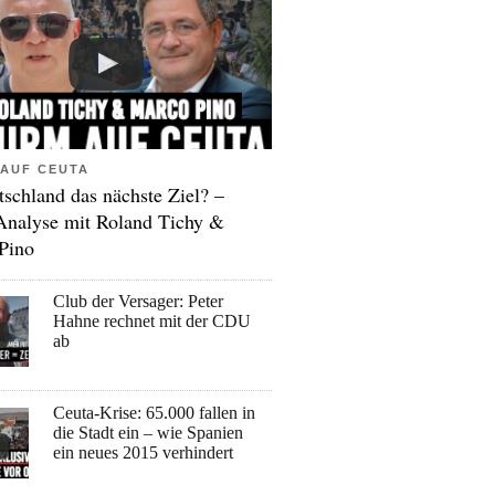
AUF CEUTA
tschland das nächste Ziel? –
Analyse mit Roland Tichy &
Pino
Club der Versager: Peter
Hahne rechnet mit der CDU
ab
Ceuta-Krise: 65.000 fallen in
die Stadt ein – wie Spanien
ein neues 2015 verhindert