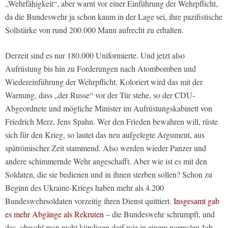
„Wehrfähigkeit“, aber warnt vor einer Einführung der Wehrpflicht,
da die Bundeswehr ja schon kaum in der Lage sei, ihre pazifistische
Sollstärke von rund 200.000 Mann aufrecht zu erhalten.
Derzeit sind es nur 180.000 Uniformierte. Und jetzt also
Aufrüstung bis hin zu Forderungen nach Atombomben und
Wiedereinführung der Wehrpflicht. Koloriert wird das mit der
Warnung, dass „der Russe“ vor der Tür stehe, so der CDU-
Abgeordnete und mögliche Minister im Aufrüstungskabinett von
Friedrich Merz, Jens Spahn. Wer den Frieden bewahren will, rüste
sich für den Krieg, so lautet das neu aufgelegte Argument, aus
spätrömischer Zeit stammend. Also werden wieder Panzer und
andere schimmernde Wehr angeschafft. Aber wie ist es mit den
Soldaten, die sie bedienen und in ihnen sterben sollen? Schon zu
Beginn des Ukraine-Kriegs haben mehr als 4.200
Bundeswehrsoldaten vorzeitig ihren Dienst quittiert.
Insgesamt gab
es mehr Abgänge als Rekruten
– die Bundeswehr schrumpft, und
das, obwohl man nicht kündigen darf wie in einem normalen Job.