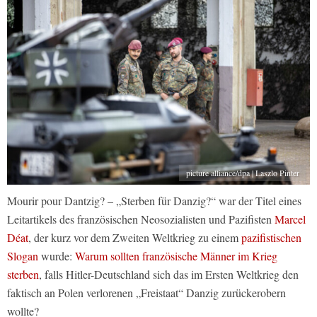
picture alliance/dpa | Laszlo Pinter
Mourir pour Dantzig? – „Sterben für Danzig?“ war der Titel eines
Leitartikels des französischen Neosozialisten und Pazifisten
Marcel
Déat
, der kurz vor dem Zweiten Weltkrieg zu einem
pazifistischen
Slogan
wurde:
Warum sollten französische Männer im Krieg
sterben
, falls Hitler-Deutschland sich das im Ersten Weltkrieg den
faktisch an Polen verlorenen „Freistaat“ Danzig zurückerobern
wollte?