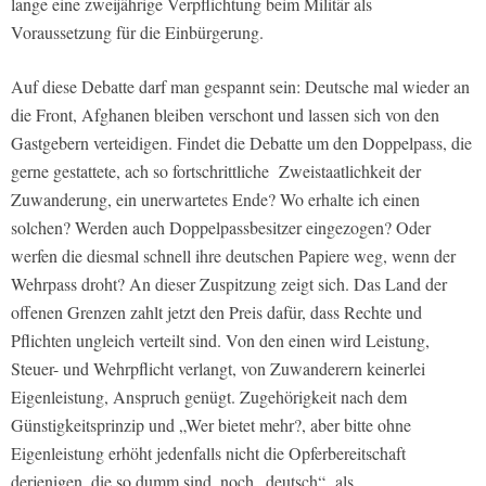
lange eine zweijährige Verpflichtung beim Militär als
Voraussetzung für die Einbürgerung.
Auf diese Debatte darf man gespannt sein: Deutsche mal wieder an
die Front, Afghanen bleiben verschont und lassen sich von den
Gastgebern verteidigen. Findet die Debatte um den Doppelpass, die
gerne gestattete, ach so fortschrittliche Zweistaatlichkeit der
Zuwanderung, ein unerwartetes Ende? Wo erhalte ich einen
solchen? Werden auch Doppelpassbesitzer eingezogen? Oder
werfen die diesmal schnell ihre deutschen Papiere weg, wenn der
Wehrpass droht? An dieser Zuspitzung zeigt sich. Das Land der
offenen Grenzen zahlt jetzt den Preis dafür, dass Rechte und
Pflichten ungleich verteilt sind. Von den einen wird Leistung,
Steuer- und Wehrpflicht verlangt, von Zuwanderern keinerlei
Eigenleistung, Anspruch genügt. Zugehörigkeit nach dem
Günstigkeitsprinzip und „Wer bietet mehr?, aber bitte ohne
Eigenleistung erhöht jedenfalls nicht die Opferbereitschaft
derjenigen, die so dumm sind, noch „deutsch“ als