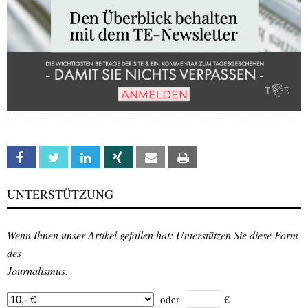
Facebook
Twitter
Linkedin
Xing
Email
Print
UNTERSTÜTZUNG
Wenn Ihnen unser Artikel gefallen hat: Unterstützen Sie diese Form
des
Journalismus.
oder
€