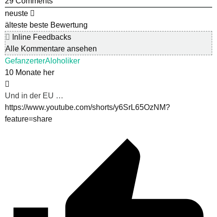
29
Comments
neuste
älteste
beste Bewertung
Inline Feedbacks
Alle Kommentare ansehen
GefanzerterAloholiker
10 Monate her
Und in der EU …
https://www.youtube.com/shorts/y6SrL65OzNM?
feature=share