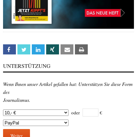
Facebook
Twitter
Linkedin
Xing
Email
Print
UNTERSTÜTZUNG
Wenn Ihnen unser Artikel gefallen hat: Unterstützen Sie diese Form
des
Journalismus.
oder
€
Weiter