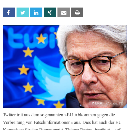
Facebook
Twitter
Linkedin
Xing
Email
Print
IMAGO - Collage: TE
Twitter tritt aus dem sogenannten »EU Abkommen gegen die
Verbreitung von Falschinformationen« aus. Dies hat auch der EU-
Kommissar für den Binnenmarkt, Thierry Breton, bestätigt – auf