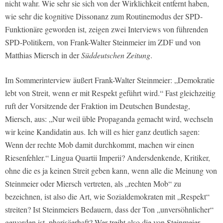
nicht wahr. Wie sehr sie sich von der Wirklichkeit entfernt haben,
wie sehr die kognitive Dissonanz zum Routinemodus der SPD-
Funktionäre geworden ist, zeigen zwei Interviews von führenden
SPD-Politikern, von Frank-Walter Steinmeier im ZDF und von
Matthias Miersch in der
Süddeutschen Zeitung
.
Im Sommerinterview äußert Frank-Walter Steinmeier: „Demokratie
lebt von Streit, wenn er mit Respekt geführt wird.“ Fast gleichzeitig
ruft der Vorsitzende der Fraktion im Deutschen Bundestag,
Miersch, aus: „Nur weil üble Propaganda gemacht wird, wechseln
wir keine Kandidatin aus. Ich will es hier ganz deutlich sagen:
Wenn der rechte Mob damit durchkommt, machen wir einen
Riesenfehler.“ Lingua Quartii Imperii? Andersdenkende, Kritiker,
ohne die es ja keinen Streit geben kann, wenn alle die Meinung von
Steinmeier oder Miersch vertreten, als „rechten Mob“ zu
bezeichnen, ist also die Art, wie Sozialdemokraten mit „Respekt“
streiten? Ist Steinmeiers Bedauern, dass der Ton „unversöhnlicher“
geworden ist, pharisäerhaft? Wer treibt also die von Steinmeier