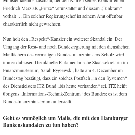
Minister tatenlos zuschaut, der den Namen seines Konkurrenten
Friedrich Merz als „Fritze“ verunstaltet und diesem „Tünkram“
vorhält … Ein solcher Regierungschef ist seinem Amt offenbar
charakterlich nicht gewachsen.
Nun holt den „Respekt“-Kanzler ein weiterer Skandal ein: Der
Umgang der Rest- und noch Bundesregierung mit den dienstlichen
Mailfächern des vormaligen Bundesfinanzministers Scholz wird
immer dubioser. Die aktuelle Parlamentarische Staatssekretärin im
Finanzministerium, Sarah Ryglewski, hatte am 4. Dezember im
Bundestag bestätigt, dass ein solches Postfach „in den Systemen“
des Dienstleisters ITZ Bund „bis heute vorhanden“ sei. ITZ heißt
übrigens „Informations-Technik-Zentrum“ des Bundes; es ist dem
Bundesfinanzministerium unterstellt.
Geht es womöglich um Mails, die mit den Hamburger
Bankenskandalen zu tun haben?