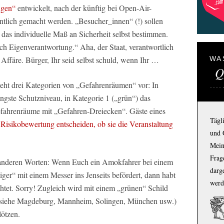
ngen“
entwickelt, nach der künftig bei Open-Air-
tlich gemacht werden. „Besucher_innen“ (!) sollen
 das individuelle Maß an Sicherheit selbst bestimmen.
h Eigenverantwortung.“ Aha, der Staat, verantwortlich
WA
r Affäre. Bürger, Ihr seid selbst schuld, wenn Ihr …
Q
eht drei Kategorien von „Gefahrenräumen“ vor: In
ingste Schutzniveau, in Kategorie 1 („grün“) das
efahrenräume mit „Gefahren-Dreiecken“. Gäste eines
Tägl
 Risikobewertung entscheiden, ob sie die Veranstaltung
und 
Mein
Frage
 anderen Worten: Wenn Euch ein Amokfahrer bei einem
darg
iger“ mit einem Messer ins Jenseits befördert, dann habt
werd
chtet. Sorry! Zugleich wird mit einem „grünen“ Schild
er (siehe Magdeburg, Mannheim, Solingen, München usw.)
lötzen.