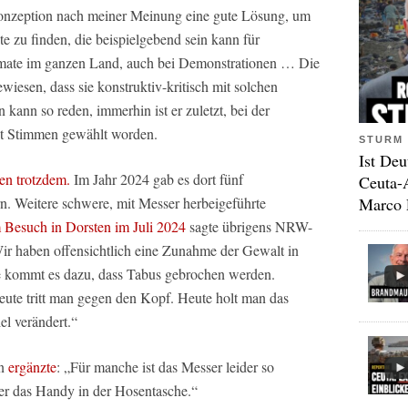
 Konzeption nach meiner Meinung eine gute Lösung, um
te zu finden, die beispielgebend sein kann für
mate im ganzen Land, auch bei Demonstrationen … Die
wiesen, dass sie konstruktiv-kritisch mit solchen
ann so reden, immerhin ist er zuletzt, bei der
t Stimmen gewählt worden.
STURM 
Ist Deu
en trotzdem.
Im Jahr 2024 gab es dort fünf
Ceuta-
Marco 
n. Weitere schwere, mit Messer herbeigeführte
 Besuch in Dorsten im Juli 2024
sagte übrigens NRW-
ir haben offensichtlich eine Zunahme der Gewalt in
wie kommt es dazu, dass Tabus gebrochen werden.
ute tritt man gegen den Kopf. Heute holt man das
el verändert.“
en
ergänzte
: „Für manche ist das Messer leider so
der das Handy in der Hosentasche.“