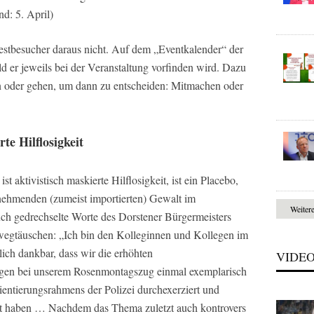
nd: 5. April)
 Festbesucher daraus nicht. Auf dem „Eventkalender“ der
hild er jeweils bei der Veranstaltung vorfinden wird. Dazu
en oder gehen, um dann zu entscheiden: Mitmachen oder
te Hilflosigkeit
 aktivistisch maskierte Hilflosigkeit, ist ein Placebo,
zunehmenden (zumeist importierten) Gewalt im
Weiter
ch gedrechselte Worte des Dorstener Bürgermeisters
wegtäuschen: „Ich bin den Kolleginnen und Kollegen im
ch dankbar, dass wir die erhöhten
VIDE
gen bei unserem Rosenmontagszug einmal exemplarisch
entierungsrahmens der Polizei durchexerziert und
elt haben … Nachdem das Thema zuletzt auch kontrovers