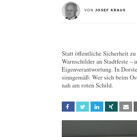
VON
JOSEF KRAUS
Statt öffentliche Sicherheit zu
Warnschilder an Stadtfeste – u
Eigenverantwortung. In Dorste
sinngemäß: Wer sich beim Ost
nah am roten Schild.
Facebook
Twitter
Linkedin
Xing
Em