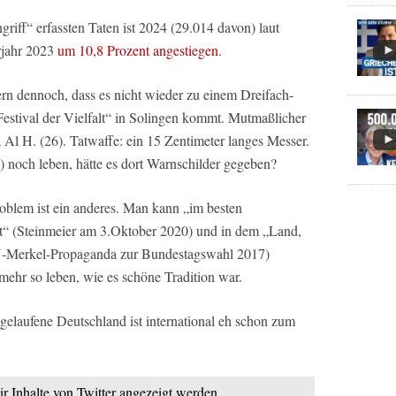
griff“ erfassten Taten ist 2024 (29.014 davon) laut
rjahr 2023
um 10,8 Prozent angestiegen
.
rn dennoch, dass es nicht wieder zu einem Dreifach-
stival der Vielfalt“ in Solingen kommt. Mutmaßlicher
 Al H. (26). Tatwaffe: ein 15 Zentimeter langes Messer.
) noch leben, hätte es dort Warnschilder gegeben?
oblem ist ein anderes. Man kann „im besten
at“ (Steinmeier am 3.Oktober 2020) und in dem „Land,
U-Merkel-Propaganda zur Bundestagswahl 2017)
mehr so leben, wie es schöne Tradition war.
gelaufene Deutschland ist international eh schon zum
ir Inhalte von Twitter angezeigt werden.