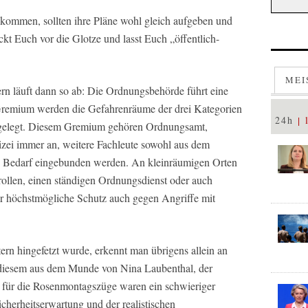
 bekommen, sollten ihre Pläne wohl gleich aufgeben und
kt Euch vor die Glotze und lasst Euch „öffentlich-
MEI
ern läuft dann so ab: Die Ordnungsbehörde führt eine
Gremium werden die Gefahrenräume der drei Kategorien
24h
gelegt. Diesem Gremium gehören Ordnungsamt,
zei immer an, weitere Fachleute sowohl aus dem
h Bedarf eingebunden werden. An kleinräumigen Orten
rollen, einen ständigen Ordnungsdienst oder auch
er höchstmögliche Schutz auch gegen Angriffe mit
ern hingefetzt wurde, erkennt man übrigens allein an
 diesem aus dem Munde von Nina Laubenthal, der
für die Rosenmontagszüge waren ein schwieriger
cherheitserwartung und der realistischen