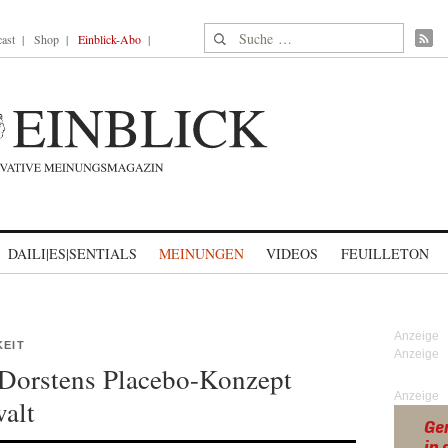
Suche nach:
ast
Shop
Einblick-Abo
DAILI|ES|SENTIALS
MEINUNGEN
VIDEOS
FEUILLETON
KEIT
: Dorstens Placebo-Konzept
Anzeige
alt