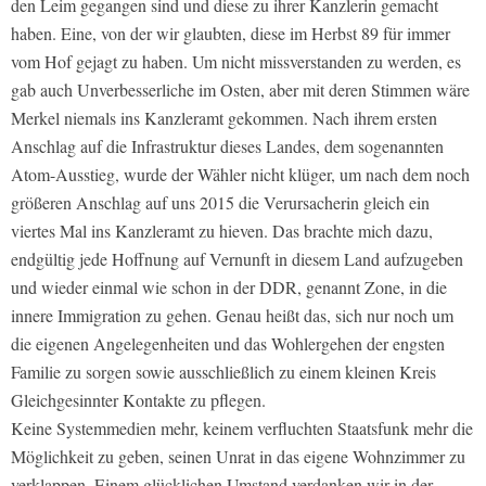
den Leim gegangen sind und diese zu ihrer Kanzlerin gemacht
haben. Eine, von der wir glaubten, diese im Herbst 89 für immer
vom Hof gejagt zu haben. Um nicht missverstanden zu werden, es
gab auch Unverbesserliche im Osten, aber mit deren Stimmen wäre
Merkel niemals ins Kanzleramt gekommen. Nach ihrem ersten
Anschlag auf die Infrastruktur dieses Landes, dem sogenannten
Atom-Ausstieg, wurde der Wähler nicht klüger, um nach dem noch
größeren Anschlag auf uns 2015 die Verursacherin gleich ein
viertes Mal ins Kanzleramt zu hieven. Das brachte mich dazu,
endgültig jede Hoffnung auf Vernunft in diesem Land aufzugeben
und wieder einmal wie schon in der DDR, genannt Zone, in die
innere Immigration zu gehen. Genau heißt das, sich nur noch um
die eigenen Angelegenheiten und das Wohlergehen der engsten
Familie zu sorgen sowie ausschließlich zu einem kleinen Kreis
Gleichgesinnter Kontakte zu pflegen.
Keine Systemmedien mehr, keinem verfluchten Staatsfunk mehr die
Möglichkeit zu geben, seinen Unrat in das eigene Wohnzimmer zu
verklappen. Einem glücklichen Umstand verdanken wir in der