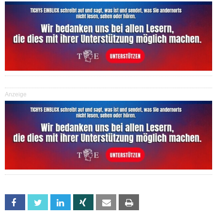
Anzeige
Facebook
Twitter
Linkedin
Xing
Email
Print