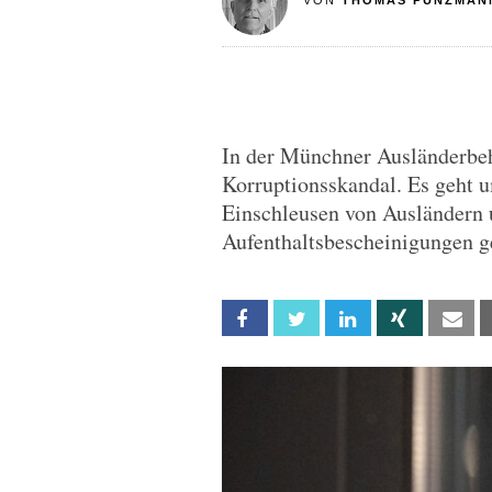
VON
THOMAS PUNZMAN
In der Münchner Ausländerbeh
Korruptionsskandal. Es geht
Einschleusen von Ausländern
Aufenthaltsbescheinigungen g
Facebook
Twitter
Linkedin
Xing
Em