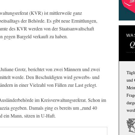
ltungsreferat (KVR) ist mittlerweile ganz
rbeitsalltags der Behörde. Es gibt neue Ermittlungen,
mte des KVR werden von der Staatsanwaltschaft
WA
en gegen Bargeld verkauft zu haben.
Q
, Juliane Grotz, berichtet von zwei Männern und zwei
Tägl
mittelt werde. Den Beschuldigten wird gewerbs- und
und 
dern in einer Vielzahl von Fällen zur Last gelegt.
Mein
Frage
e Ausländerbehörde im Kreisverwaltungsreferat. Schon im
darg
Razzia gegeben. Damals ging es bereits um „rund 40
werd
d ein Mann, sitzen in U-Haft.