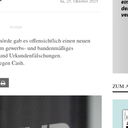
Sa, 25. Oktober 2025
N
örde gab es offensichtlich einen neuen
 um gewerbs- und bandenmäßiges
 und Urkundenfälschungen.
egen Cash.
ail
Print
ZUM A