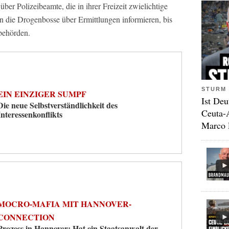
ber Polizeibeamte, die in ihrer Freizeit zwielichtige
 die Drogenbosse über Ermittlungen informieren, bis
behörden.
STURM 
EIN EINZIGER SUMPF
Ist Deu
Die neue Selbstverständlichkeit des
Ceuta-
Interessenkonflikts
Marco 
MOCRO-MAFIA MIT HANNOVER-
CONNECTION
Prozess in Hannover: Hat ein Staatsanwalt der