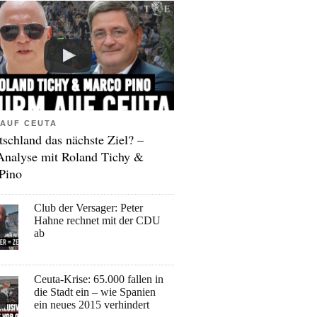
AUF CEUTA
tschland das nächste Ziel? –
Analyse mit Roland Tichy &
Pino
Club der Versager: Peter
Hahne rechnet mit der CDU
ab
Ceuta-Krise: 65.000 fallen in
die Stadt ein – wie Spanien
ein neues 2015 verhindert