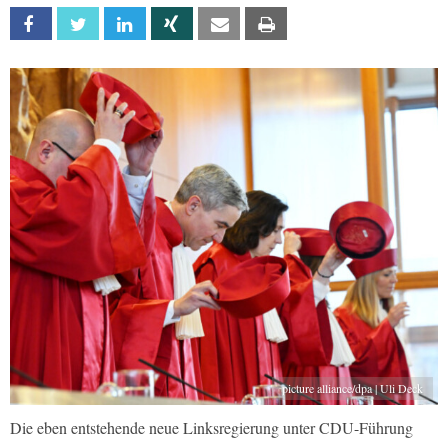
Facebook
Twitter
Linkedin
Xing
Email
Print
picture alliance/dpa | Uli Deck
Die eben entstehende neue Linksregierung unter CDU-Führung