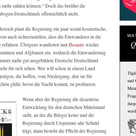
 mehr zahlen können.“ Doch das berührt die
bogen-Deutschlands offensichtlich nicht.
ereich plant die Regierung ein paar sozial-kosmetische,
WA
m auch sicherzustellen, dass die Einwanderer in die
Q
 erfahren. Übrigens wanderten laut
Destatis
wieder
, Rumänen und Afghanen ein, wodurch die Einwanderung
immer mehr gut ausgebildete Deutsche Deutschland
 mehr für sich sehen. Wer will schon in einem Land
Tägl
enigen, die hoffen, vom Niedergang, den sie für
und 
chön glüht, bevor die Nacht kommt, zu profitieren.
Mein
Frage
Wenn aber die Regierung die desaströse
darg
Entwicklung für den deutschen Mittelstand
werd
sieht, an der die Bürger keine und die
Regierung durch Utopismus alle Schuld
trägt, dann besteht die Pflicht der Regierung