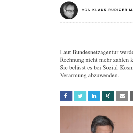
VON
KLAUS-RÜDIGER M
Laut Bundesnetzagentur werd
Rechnung nicht mehr zahlen k
Sie belässt es bei Sozial-Kosm
Verarmung abzuwenden.
Facebook
Twitter
Linkedin
Xing
Em