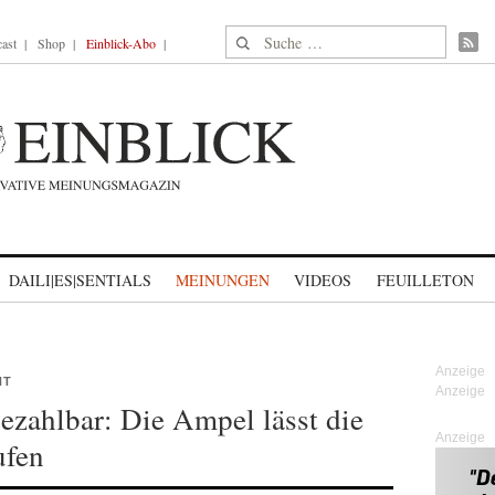
Suche nach:
ast
Shop
Einblick-Abo
DAILI|ES|SENTIALS
MEINUNGEN
VIDEOS
FEUILLETON
HT
bezahlbar: Die Ampel lässt die
Anzeige
ufen