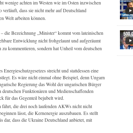
icht wenige achten im Westen wie im Osten inzwischen
o verläuft, dass sie nicht mehr auf Deutschland
en Welt arbeiten können.
er – die Bezeichnung „Minister“ kommt vom lateinischen
sehbare Entwicklung nicht frohgelaunt und aufgeräumt
en zu kommentieren, sondern hat Unheil vom deutschen
s Energieschutzgesetzes streicht und stattdessen eine
stlegt. Es wäre nicht einmal ohne Beispiel, denn Ungarn
 ungarische Regierung das Wohl der ungarischen Bürger
 von deutschen Funktionären und Medienschaffenden
k für das Gegenteil bejubelt wird.
fährt, die drei noch laufenden AKWs nicht nicht
 beginnen lässt, die Kernenergie auszubauen. Es stellt
s dar, dass die Ukraine Deutschland anbietet, mit