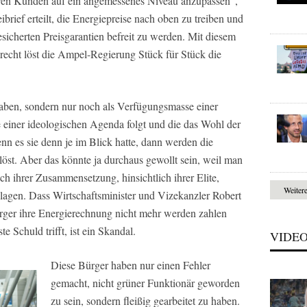
ihren Kunden auf ein angemessenes Niveau anzupassen“,
ibrief erteilt, die Energiepreise nach oben zu treiben und
esicherten Preisgarantien befreit zu werden. Mit diesem
gsrecht löst die Ampel-Regierung Stück für Stück die
ben, sondern nur noch als Verfügungsmasse einer
 einer ideologischen Agenda folgt und die das Wohl der
nn es sie denn je im Blick hatte, dann werden die
öst. Aber das könnte ja durchaus gewollt sein, weil man
lich ihrer Zusammensetzung, hinsichtlich ihrer Elite,
Weiter
lagen. Dass Wirtschaftsminister und Vizekanzler Robert
rger ihre Energierechnung nicht mehr werden zahlen
e Schuld trifft, ist ein Skandal.
VIDE
Diese Bürger haben nur einen Fehler
gemacht, nicht grüner Funktionär geworden
zu sein, sondern fleißig gearbeitet zu haben.