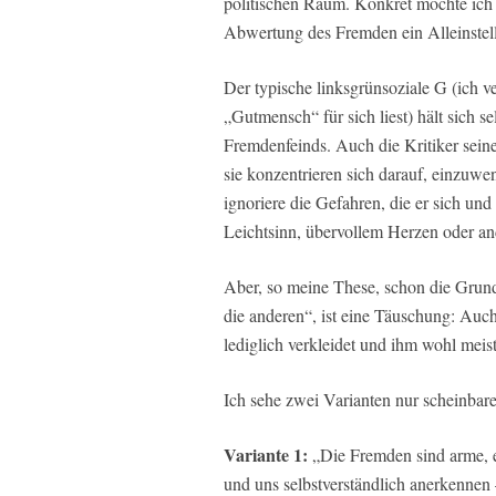
politischen Raum. Konkret möchte ich 
Abwertung des Fremden ein Alleinstel
Der typische linksgrünsoziale G (ich v
„Gutmensch“ für sich liest) hält sich s
Fremdenfeinds. Auch die Kritiker seiner 
sie konzentrieren sich darauf, einzuw
ignoriere die Gefahren, die er sich un
Leichtsinn, übervollem Herzen oder a
Aber, so meine These, schon die Grund
die anderen“, ist eine Täuschung: Auch
lediglich verkleidet und ihm wohl meist
Ich sehe zwei Varianten nur scheinbar
Variante 1:
„Die Fremden sind arme, 
und uns selbstverständlich anerkenn