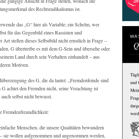
die gängige Ansicht in Frage stellen, wonach die
lungsmerkmal des Rechtsradikalismus ist.
erwende das „G“ hier als Variable; ein Schelm, wer
elbst für das Gegenbild eines Rassisten und
WA
Art stellen dieses Selbstbild nicht ernstlich in Frage –
Q
enden, G übertreibe es mit dem G-Sein und übersehe oder
d seinem Land durch sein Verhalten einhandelt – aus
nderen Motiven.
Tägl
überzeugung des G, die da lautet: „Fremdenfeinde sind
und 
 G achtet den Fremden nicht, seine Verachtung ist
Mein
 auch selbst nicht bewusst.
Frage
darg
er Fremdenfreundlichkeit:
werd
einfache Menschen, die unsere Qualitäten bewundern
en – sie wollen aufgenommen und angenommen werden,