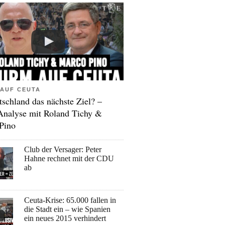
AUF CEUTA
tschland das nächste Ziel? –
Analyse mit Roland Tichy &
Pino
Club der Versager: Peter
Hahne rechnet mit der CDU
ab
Ceuta-Krise: 65.000 fallen in
die Stadt ein – wie Spanien
ein neues 2015 verhindert