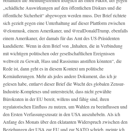
behandelt die Meinungsfreiheit lediglich als einen Faktor, der gegen
„schädliche Auswirkungen auf den öffentlichen Diskurs und die
öffentliche Sicherheit“ abgewogen werden muss. Der Brief richtete
sich gezielt gegen eine Unterhaltung auf dieser Plattform zwischen
@elonmusk, einem Amerikaner, und @realDonaldTrump, ebenfalls
einem Amerikaner, der damals für das Amt des US-Präsidenten
kandidierte. Wenn in dem Brief von „Inhalten, die in Verbindung
mit wichtigen politischen oder gesellschaftlichen Ereignissen
weltweit zu Gewalt, Hass und Rassismus anstiften könnten“, die
Rede ist, dann geht es in diesem Kontext um politische
Kernäußerungen. Mehr als jedes andere Dokument, das ich je
gelesen habe, entlarvt dieser Brief die Wucht des globalen Zensur-
Industrie-Komplexes und unterstreicht, dass nicht gewählte
Bürokraten in der EU bereit, willens und fähig sind, ihren
regulatorischen Einfluss zu nutzen, um Wahlen zu beeinflussen und
den Ersten Verfassungszusatz in den USA auszuhebeln. Als ich
Anfang des Monats über den eklatanten Widerspruch zwischen den
Beziehungen der USA zur EU und zur NATO schrieb, meinte ich