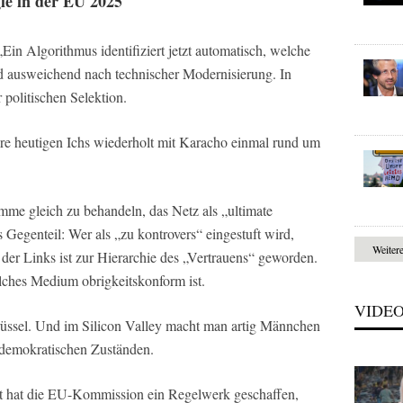
le in der EU 2025
Ein Algorithmus identifiziert jetzt automatisch, welche
und ausweichend nach technischer Modernisierung. In
 politischen Selektion.
re heutigen Ichs wiederholt mit Karacho einmal rund um
timme gleich zu behandeln, das Netz als „ultimate
 Gegenteil: Wer als „zu kontrovers“ eingestuft wird,
Weiter
der Links ist zur Hierarchie des „Vertrauens“ geworden.
lches Medium obrigkeitskonform ist.
VIDE
rüssel. Und im Silicon Valley macht man artig Männchen
tidemokratischen Zuständen.
 hat die EU-Kommission ein Regelwerk geschaffen,