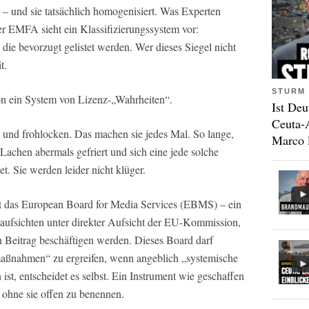
n – und sie tatsächlich homogenisiert. Was Experten
Der EMFA sieht ein Klassifizierungssystem vor:
die bevorzugt gelistet werden. Wer dieses Siegel nicht
t.
STURM 
ion ein System von Lizenz-„Wahrheiten“.
Ist Deu
Ceuta-
 und frohlocken. Das machen sie jedes Mal. So lange,
Marco 
achen abermals gefriert und sich eine jede solche
. Sie werden leider nicht klüger.
t das European Board for Media Services (EBMS) – ein
ufsichten unter direkter Aufsicht der EU-Kommission,
 Beitrag beschäftigen werden. Dieses Board darf
aßnahmen“ zu ergreifen, wenn angeblich „systemische
ist, entscheidet es selbst. Ein Instrument wie geschaffen
, ohne sie offen zu benennen.