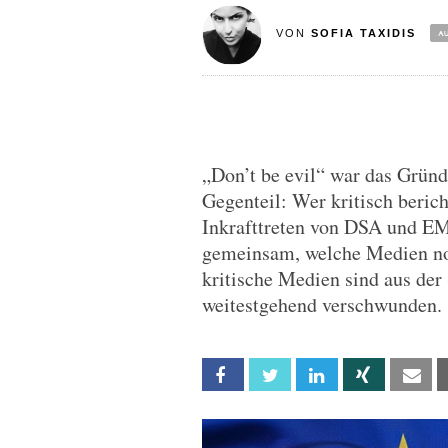
VON
SOFIA TAXIDIS
„Don’t be evil“ war das Grün
Gegenteil: Wer kritisch berich
Inkrafttreten von DSA und EM
gemeinsam, welche Medien n
kritische Medien sind aus der
weitestgehend verschwunden.
Facebook
Twitter
Linkedin
Xing
Em