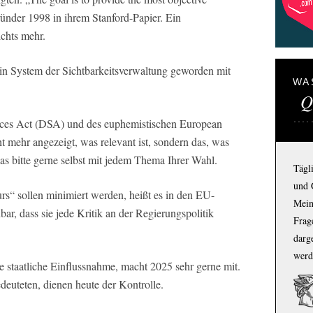
ründer 1998 in ihrem Stanford-Papier. Ein
ichts mehr.
ein System der Sichtbarkeitsverwaltung geworden mit
WA
Q
rvices Act (DSA) und des euphemistischen European
mehr angezeigt, was relevant ist, sondern das, was
as bitte gerne selbst mit jedem Thema Ihrer Wahl.
Tägl
und 
rs“ sollen minimiert werden, heißt es in den EU-
Mein
r, dass sie jede Kritik an der Regierungspolitik
Frage
darg
werd
e staatliche Einflussnahme, macht 2025 sehr gerne mit.
edeuteten, dienen heute der Kontrolle.