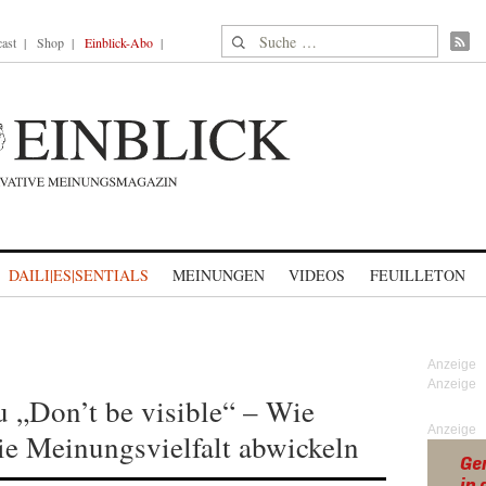
Suche nach:
ast
Shop
Einblick-Abo
DAILI|ES|SENTIALS
MEINUNGEN
VIDEOS
FEUILLETON
u „Don’t be visible“ – Wie
Anzeige
ie Meinungsvielfalt abwickeln