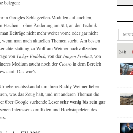
se belegen:
ahr in Googles Schlagzeilen-Modulen auftauchten,
en Flächen – ohne Änderung am Stil, an der Technik
man Beiträge nicht mehr weiter vorne oder gar nicht
MEI
, wenn man nach aktuellen Themen sucht. Am besten
 Berichterstattung zu Wolfram Weimer nachvollziehen.
24h
träge von
Tichys Einblick
, von der
Jungen Freiheit
, von
leineres Medium taucht noch der
Cicero
in dem Bereich
News auf. Das war’s.
rheberrechtsskandal um ihren Buddy Weimer lieber
eren, was das Zeug hält, und mit anderen Themen die
sehr wenig bis rein gar
der über Google suchende Leser
senen Interessenskonflikten und Hochstapeleien des
ers.