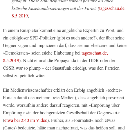
genannt. Diese Zahl beinhaltet sowohl positive als auch
kritische Auseinandersetzungen mit der Partei. (
tagesschau.de,
8.5.2019
)
In einem Einspieler kommt eine angebliche Expertin zu Wort, und
ein erfolgloser SPD-Politiker (gibt es auch andere?), der über seine
Gegner sagen und implizieren darf, dass sie nur »hetzen« und keine
»Demokraten« seien (siehe Einbettung bei
tagesschau.de,
8.5.2019
). Nicht einmal die Propaganda in der DDR oder der
ČSSR war so plump – der Staatsfunk erledigt, was den Parteien
selbst zu peinlich wäre.
Ein Medienwissenschaftler erklärt den Erfolg angeblich »rechter«
Portale damit (sie meinen: freie Medien), dass angeblich provoziert
werde, woraufhin andere darauf reagieren, mit »Empörung über
Empörung« »in der hochgereizten Gesellschaft der Gegenwart«
(
etwa bei 2:40 im Video
). Früher, als »Journalist« noch etwas
(Gutes) bedeutete, hätte man nachgefragt, was das heißen soll, und