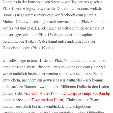
Domains in der konservativen Szene – von Twitter aus gesehen.
Platz 1 besetzt logischerweise die Domain twitter.com, welt.de
(Platz 2) liegt interessanterweise vor facebook.com (Platz 3).
Meinen Glückwunsch an journalistenwatch.com (Platz 8, und damit
vor faz.net und zeit.de), oder auch an tichyseinblick.de (Platz 13),
die vor tagesschau.de (Platz 15) liegen, oder philosophia-
perennis.com (Platz 17), der damit unter anderem etwa vor
Handelsblatt.com (Platz 19) liegt.
Ich selbst liege in jener Liste auf Platz 63, und damit immerhin vor
der Deutschen Welle (dw.com, Platz 89) oder vice.com (Platz 93),
wobei natürlich beobachtet werden sollte, wie sich deren Zahlen
entwickeln, nachdem ein gewisser Herr Milliardär – ich komme
nicht auf den Namen – zweihundert Millionen Dollar in den Laden
pumpt (siehe
vice.com, 4.5.2019
—
hier übrigens einige vollständig
neutrale vice.com-Texte zu dem Herrn
). Einige meiner Essays
werden zusätzlich bei tichyseinblick.de und achgut.com
veröffentlicht, wo sie weitere Leser erreichen – ohne Milliardäre