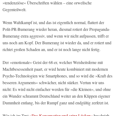
»tendenziöse« Überschriften wählen – eine orwellsche
Gegenteilwelt.
Wenn Wahlkampf ist, und das ist eigentlich normal, flattert der
Polit-PR-Bumerang wieder heran, diesmal rotiert der Propaganda-
Bumerang extra aggressiv, und wenn wir nicht aufpassen, trifft er
uns noch am Kopf. Der Bumerang ist wieder da, und er rotiert und
richtet großen Schaden an, und er ist noch lange nicht fertig.
Der »emotionale« Geist der 68-er, welcher Weisheitsferne mit
Machtbesessenheit paart, er wird heute kombiniert mit modernen
Psycho-Technologien wie Smartphones, und so wird die »Kraft des
besseren Arguments« schwächer, nicht stärker. Vertun wir uns
nicht: Es wird nicht einfacher werden für »die Kleinen«, und ohne
ein Wunder schrammt Deutschland weiter an den Klippen eigener
Dummheit entlang, bis der Rumpf ganz und endgültig zerfetzt ist.
Wie ich im Text
»Das Konservative und seine Lücken«
beschrieb,