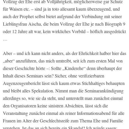
Vollzug der Ehe erst ab Volljährigkeit, möglicherweise gar Schutz
für Waisen etc. – sind ja in toto allesamt kaum überzeugend, und
auch der Prophet selbst bietet aufgrund der Verbindung mit seiner
Lieblingsfrau Aischa, die beim Vollzug der Ehe je nach Biograph 9
oder 12 Jahre alt war, kein wirkliches Vorbild – höflich ausgedrückt
…
Aber – und ich kann nicht anders, als der Ehrlichkeit halber hier das
„aber“ anzuführen, das mich umtreibt, seit ich zum ersten Mal von
dieser Geschichte hörte –: Sollte „Kinderehe“ denn überhaupt der
Inhalt dieses Seminars sein? Sicher, ohne verifizierbaren
Augenzeugenbericht lässt sich kaum etwas Stichhaltiges behaupten
und bleibt alles Spekulation. Nimmt man die Seminarankündigung
allerdings so, wie sie da steht, und unterstellt man zunächst einmal
den Organisatoren keine sinistren Absichten, lässt sich die
Veranstaltung zunächst einmal als reiner Informationsabend für alle
Frauen im Alter der Geschlechtsreife zum Thema Ehe und Familie
verstehen. Ist das an sich bereits ein Skandal? Ich würde sagen: