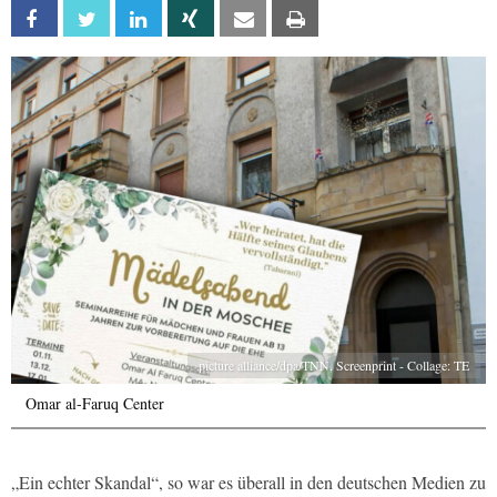
Facebook
Twitter
Linkedin
Xing
Email
Print
picture alliance/dpa/TNN, Screenprint - Collage: TE
Omar al-Faruq Center
„Ein echter Skandal“, so war es überall in den deutschen Medien zu