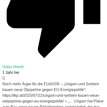
Haba Orwell
1 Jahr her
Noch mehr Ärger für die EUdSSR – „Ungarn und Serbien
bauen neue Ölpipeline gegen EU-Energiepolitik“:
https://tkp.at/2025/07/22/ungarn-und-serbien-bauen-neue-
oelpipeline-gegen-eu-energiepolitik/ > „… Ungarn hat Pläne
zum Bau einer neuen Rohölpipeline angekündigt, die das