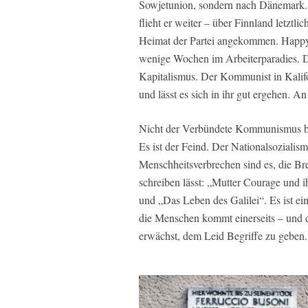
Sowjetunion, sondern nach Dänemark. D
flieht er weiter – über Finnland letztli
Heimat der Partei angekommen. Happye
wenige Wochen im Arbeiterparadies. Da
Kapitalismus. Der Kommunist in Kalifo
und lässt es sich in ihr gut ergehen. An
Nicht der Verbündete Kommunismus bes
Es ist der Feind. Der Nationalsozialis
Menschheitsverbrechen sind es, die Br
schreiben lässt: „Mutter Courage und 
und „Das Leben des Galilei“. Es ist ei
die Menschen kommt einerseits – und d
erwächst, dem Leid Begriffe zu geben.