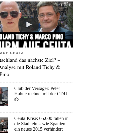
AUF CEUTA
tschland das nächste Ziel? –
Analyse mit Roland Tichy &
Pino
Club der Versager: Peter
Hahne rechnet mit der CDU
ab
Ceuta-Krise: 65.000 fallen in
die Stadt ein – wie Spanien
ein neues 2015 verhindert