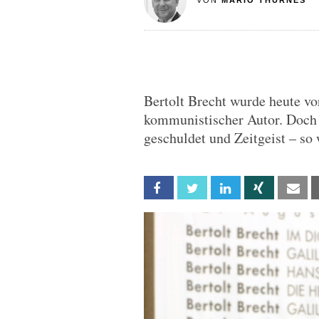
VON
MARIO THURNES
Bertolt Brecht wurde heute vor
kommunistischer Autor. Doch 
geschuldet und Zeitgeist – so
Facebook
Twitter
Linkedin
Xing
Em