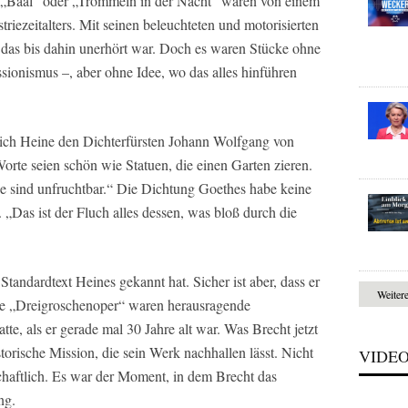
: „Baal“ oder „Trommeln in der Nacht“ waren von einem
riezeitalters. Mit seinen beleuchteten und motorisierten
 das bis dahin unerhört war. Doch es waren Stücke ohne
sionismus –, aber ohne Idee, wo das alles hinführen
rich Heine den Dichterfürsten Johann Wolfgang von
orte seien schön wie Statuen, die einen Garten zieren.
ie sind unfruchtbar.“ Die Dichtung Goethes habe keine
. „Das ist der Fluch alles dessen, was bloß durch die
tandardtext Heines gekannt hat. Sicher ist aber, dass er
Weiter
die „Dreigroschenoper“ waren herausragende
atte, als er gerade mal 30 Jahre alt war. Was Brecht jetzt
storische Mission, die sein Werk nachhallen lässt. Nicht
VIDE
chaftlich. Es war der Moment, in dem Brecht das
ng.