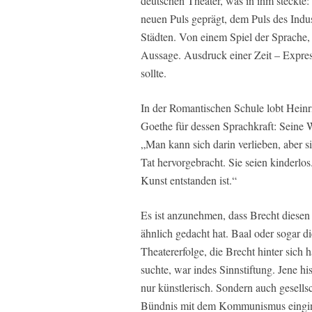
deutschen Theater, was in ihm steckte
neuen Puls geprägt, dem Puls des Indust
Städten. Von einem Spiel der Sprache,
Aussage. Ausdruck einer Zeit – Expres
sollte.
In der Romantischen Schule lobt Hein
Goethe für dessen Sprachkraft: Seine W
„Man kann sich darin verlieben, aber s
Tat hervorgebracht. Sie seien kinderlos
Kunst entstanden ist.“
Es ist anzunehmen, dass Brecht diesen S
ähnlich gedacht hat. Baal oder sogar 
Theatererfolge, die Brecht hinter sich h
suchte, war indes Sinnstiftung. Jene hi
nur künstlerisch. Sondern auch gesells
Bündnis mit dem Kommunismus eingi