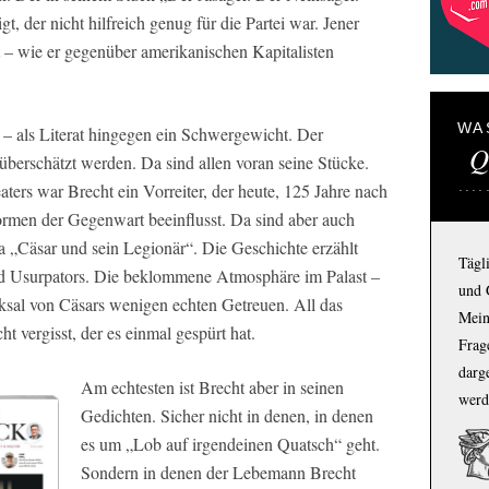
, der nicht hilfreich genug für die Partei war. Jener
at – wie er gegenüber amerikanischen Kapitalisten
WA
 – als Literat hingegen ein Schwergewicht. Der
Q
überschätzt werden. Da sind allen voran seine Stücke.
ers war Brecht ein Vorreiter, der heute, 125 Jahre nach
ormen der Gegenwart beeinflusst. Da sind aber auch
 „Cäsar und sein Legionär“. Die Geschichte erzählt
Tägl
d Usurpators. Die beklommene Atmosphäre im Palast –
und 
ksal von Cäsars wenigen echten Getreuen. All das
Mein
ht vergisst, der es einmal gespürt hat.
Frage
darg
Am echtesten ist Brecht aber in seinen
werd
Gedichten. Sicher nicht in denen, in denen
es um „Lob auf irgendeinen Quatsch“ geht.
Sondern in denen der Lebemann Brecht