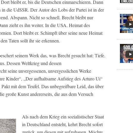
ort bleibt er, bis die Deutschen einmarschieren. Dann
ch in die UdSSR. Der Autor des Lobs der Partei ist in der
nd. Abspann. Nicht so schnell. Brecht bleibt nur
nn zieht es ihn weiter. In die USA. Heimat des
rnien. Dort bleibt er. Schimpft über seine neue Heimat
 den Taten sollt ihr sie erkennen.
chert seinem Werk das, was Brecht gesucht hat: Tiefe.
mus. Dessen Weltkrieg und dessen
echt seine unvergessenen, unvergesslichen Werke
ihre Kinder“, „Der aufhaltsame Aufstieg des Arturo Ui“
n Pakt mit dem Teufel. Das unbegreifbare Leid, das über
ie große Kunst andererseits, die aus dem Versuch
Als nach dem Krieg ein sozialistischer Staat
in Deutschland entsteht, kehrt Brecht sofort
zurück, um diesen mit aufzubauen. Möchte