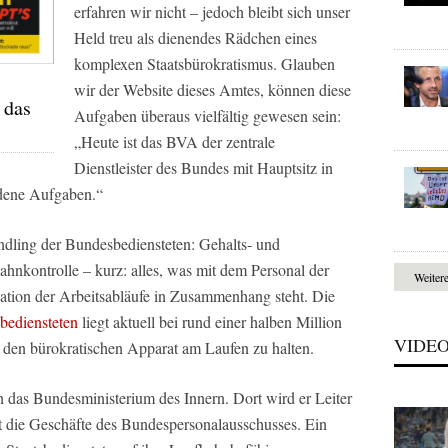
erfahren wir nicht – jedoch bleibt sich unser
Held treu als dienendes Rädchen eines
komplexen Staatsbürokratismus. Glauben
wir der Website dieses Amtes, können diese
 das
Aufgaben überaus vielfältig gewesen sein:
„Heute ist das BVA der zentrale
Dienstleister des Bundes mit Hauptsitz in
edene Aufgaben.“
ndling der Bundesbediensteten: Gehalts- und
hnkontrolle – kurz: alles, was mit dem Personal der
Weiter
ation der Arbeitsabläufe in Zusammenhang steht. Die
bediensteten
liegt aktuell bei rund einer halben Million
VIDE
 den bürokratischen Apparat am Laufen zu halten.
n das Bundesministerium des Innern. Dort wird er Leiter
t die Geschäfte des Bundespersonalausschusses. Ein