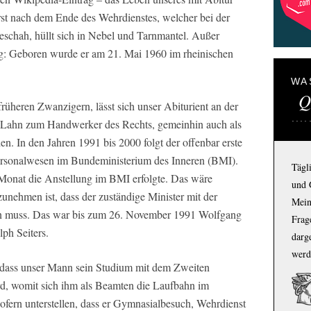
erst nach dem Ende des Wehrdienstes, welcher bei der
eschah, hüllt sich in Nebel und Tarnmantel. Außer
lung: Geboren wurde er am 21. Mai 1960 im rheinischen
WA
Q
früheren Zwanzigern, lässt sich unser Abiturient an der
er Lahn zum Handwerker des Rechts, gemeinhin auch als
en. In den Jahren 1991 bis 2000 folgt der offenbar erste
Personalwesen im Bundeministerium des Inneren (BMI).
Tägl
 Monat die Anstellung im BMI erfolgte. Das wäre
und 
zunehmen ist, dass der zuständige Minister mit der
Mein
in muss. Das war bis zum 26. November 1991 Wolfgang
Frage
ph Seiters.
darg
werd
n, dass unser Mann sein Studium mit dem Zweiten
d, womit sich ihm als Beamten die Laufbahn im
ofern unterstellen, dass er Gymnasialbesuch, Wehrdienst