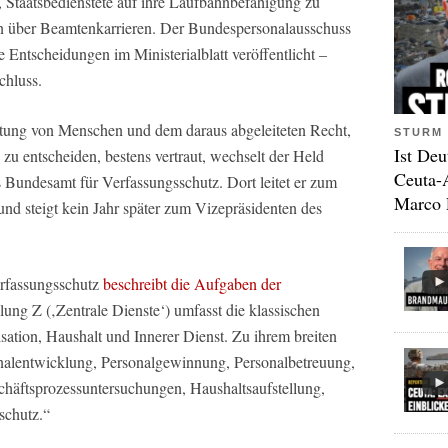
, Staatsbedienstete auf ihre Laufbahnbefähigung zu
n über Beamtenkarrieren. Der Bundespersonalausschuss
e Entscheidungen im Ministerialblatt veröffentlicht –
chluss.
htung von Menschen und dem daraus abgeleiteten Recht,
STURM 
Ist Deu
 zu entscheiden, bestens vertraut, wechselt der Held
Ceuta-
s Bundesamt für Verfassungsschutz. Dort leitet er zum
Marco 
 und steigt kein Jahr später zum Vizepräsidenten des
rfassungsschutz
beschreibt die Aufgaben der
lung Z (‚Zentrale Dienste‘) umfasst die klassischen
sation, Haushalt und Innerer Dienst. Zu ihrem breiten
alentwicklung, Personalgewinnung, Personalbetreuung,
schäftsprozessuntersuchungen, Haushaltsaufstellung,
schutz.“