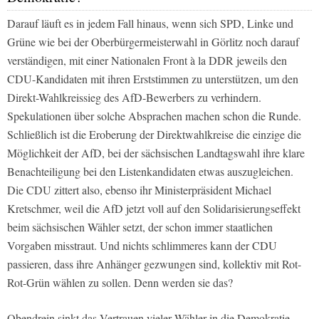
Darauf läuft es in jedem Fall hinaus, wenn sich SPD, Linke und
Grüne wie bei der Oberbürgermeisterwahl in Görlitz noch darauf
verständigen, mit einer Nationalen Front à la DDR jeweils den
CDU-Kandidaten mit ihren Erststimmen zu unterstützen, um den
Direkt-Wahlkreissieg des AfD-Bewerbers zu verhindern.
Spekulationen über solche Absprachen machen schon die Runde.
Schließlich ist die Eroberung der Direktwahlkreise die einzige die
Möglichkeit der AfD, bei der sächsischen Landtagswahl ihre klare
Benachteiligung bei den Listenkandidaten etwas auszugleichen.
Die CDU zittert also, ebenso ihr Ministerpräsident Michael
Kretschmer, weil die AfD jetzt voll auf den Solidarisierungseffekt
beim sächsischen Wähler setzt, der schon immer staatlichen
Vorgaben misstraut. Und nichts schlimmeres kann der CDU
passieren, dass ihre Anhänger gezwungen sind, kollektiv mit Rot-
Rot-Grün wählen zu sollen. Denn werden sie das?
Obendrein sinkt das Vertrauen vieler Wähler in die Demokratie