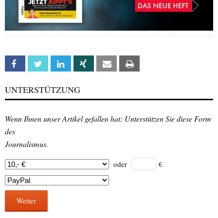
Facebook
Twitter
Linkedin
Xing
Email
Print
UNTERSTÜTZUNG
Wenn Ihnen unser Artikel gefallen hat: Unterstützen Sie diese Form
des
Journalismus.
oder
€
Weiter