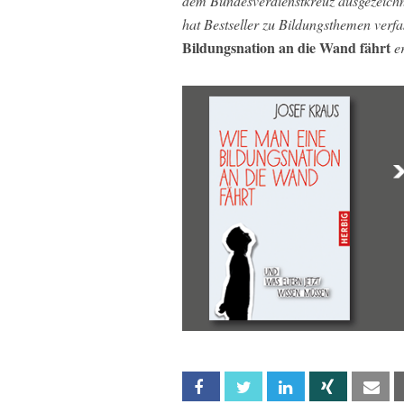
dem Bundesverdienstkreuz ausgezeichne
hat Bestseller zu Bildungsthemen verfa
Bildungsnation an die Wand fährt
er
Facebook
Twitter
Linkedin
Xing
Em