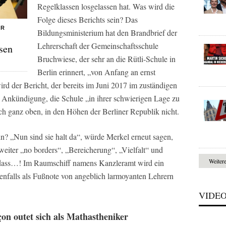
Regelklassen losgelassen hat. Was wird die
Folge dieses Berichts sein? Das
ER
Bildungsministerium hat den Brandbrief der
Lehrerschaft der Gemeinschaftsschule
sen
Bruchwiese, der sehr an die Rütli-Schule in
Berlin erinnert, „von Anfang an ernst
d der Bericht, der bereits im Juni 2017 im zuständigen
r Ankündigung, die Schule „in ihrer schwierigen Lage zu
ch ganz oben, in den Höhen der Berliner Republik nicht.
n? „Nun sind sie halt da“, würde Merkel erneut sagen,
eiter „no borders“, „Bereicherung“, „Vielfalt“ und
Weiter
, dass…! Im Raumschiff namens Kanzleramt wird ein
llenfalls als Fußnote von angeblich larmoyanten Lehrern
VIDE
n outet sich als Mathastheniker