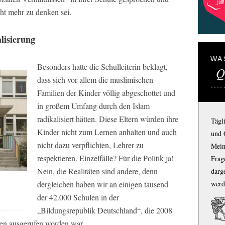
cht mehr zu denken sei.
lisierung
WA
Besonders hatte die Schulleiterin beklagt,
Q
dass sich vor allem die muslimischen
Familien der Kinder völlig abgeschottet und
in großem Umfang durch den Islam
radikalisiert hätten. Diese Eltern würden ihre
Tägl
Kinder nicht zum Lernen anhalten und auch
und 
nicht dazu verpflichten, Lehrer zu
Mein
respektieren. Einzelfälle? Für die Politik ja!
Frage
Nein, die Realitäten sind andere, denn
darg
dergleichen haben wir an einigen tausend
werd
der 42.000 Schulen in der
„Bildungsrepublik Deutschland“, die 2008
en ausgerufen worden war.