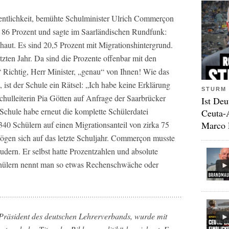
entlichkeit, bemühte Schulminister Ulrich Commerçon
e 86 Prozent und sagte im Saarländischen Rundfunk:
aut. Es sind 20,5 Prozent mit Migrationshintergrund.
zten Jahr. Da sind die Prozente offenbar mit den
 Richtig, Herr Minister, „genau“ von Ihnen! Wie das
ist der Schule ein Rätsel: „Ich habe keine Erklärung
STURM 
chulleiterin Pia Götten auf Anfrage der Saarbrücker
Ist Deu
Schule habe erneut die komplette Schülerdatei
Ceuta-
340 Schülern auf einen Migrationsanteil von zirka 75
Marco 
ögen sich auf das letzte Schuljahr. Commerçon musste
udern. Er selbst hatte Prozentzahlen und absolute
chülern nennt man so etwas Rechenschwäche oder
 Präsident des deutschen Lehrerverbands, wurde mit