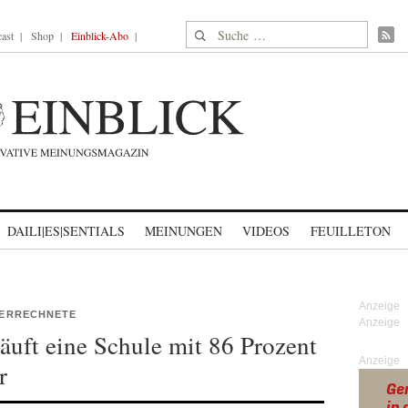
Suche nach:
ast
Shop
Einblick-Abo
DAILI|ES|SENTIALS
MEINUNGEN
VIDEOS
FEUILLETON
 VERRECHNETE
äuft eine Schule mit 86 Prozent
Anzeige
r