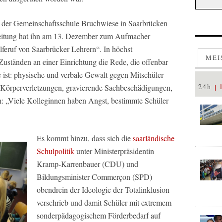
s der Gemeinschaftsschule Bruchwiese in Saarbrücken
eitung hat ihn am 13. Dezember zum Aufmacher
lferuf von Saarbrücker Lehrern“. In höchst
MEI
Zuständen an einer Einrichtung die Rede, die offenbar
ist: physische und verbale Gewalt gegen Mitschüler
24h
 Körperverletzungen, gravierende Sachbeschädigungen,
h: „Viele Kolleginnen haben Angst, bestimmte Schüler
Es kommt hinzu, dass sich die
saarländische
Schulpolitik
unter Ministerpräsidentin
Kramp-Karrenbauer (CDU) und
Bildungsminister Commerçon (SPD)
obendrein der Ideologie der Totalinklusion
verschrieb und damit Schüler mit extremem
sonderpädagogischem Förderbedarf auf