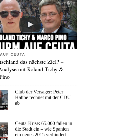
AUF CEUTA
tschland das nächste Ziel? –
Analyse mit Roland Tichy &
Pino
Club der Versager: Peter
Hahne rechnet mit der CDU
ab
Ceuta-Krise: 65.000 fallen in
die Stadt ein – wie Spanien
ein neues 2015 verhindert