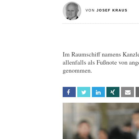
VON
JOSEF KRAUS
Im Raumschiff namens Kanzler
allenfalls als Fußnote von an
genommen.
Facebook
Twitter
Linkedin
Xing
Em