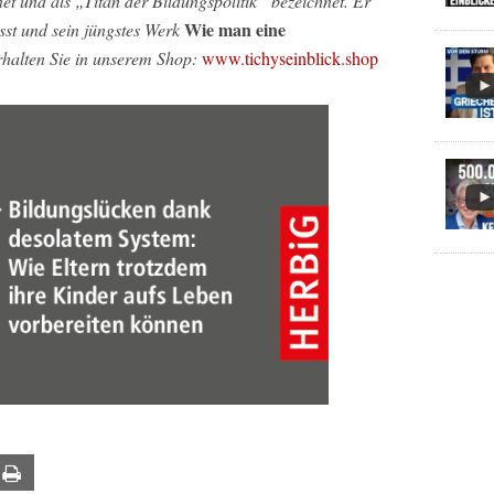
t und als „Titan der Bildungspolitik“ bezeichnet. Er
Wie man eine
sst und sein jüngstes Werk
halten Sie in unserem Shop:
www.tichyseinblick.shop
ail
Print