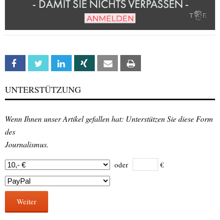
Facebook
Twitter
Linkedin
Xing
Email
Print
UNTERSTÜTZUNG
Wenn Ihnen unser Artikel gefallen hat: Unterstützen Sie diese Form
des
Journalismus.
oder
€
Weiter