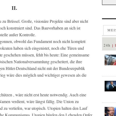
II.
zu Brüssel. Große, visionäre Projekte sind aber nicht
lsch konstruiert sind. Das Bauvorhaben an sich ist
MEI
stelle außer Kontrolle.
egonnen, obwohl das Fundament noch nicht komplett
24h
okraten haben sich eingenistet, noch ehe Türen und
te geschehen müssen, fehlt bis heute: Eine gemeinsame
sischen Nationalversammlung gescheitert, die ihre
n Hitler-Deutschland nicht mit der Bundesrepublik
rieg wäre dies möglich und wichtiger gewesen als die
tzen , wäre nicht erst heute notwendig. Auch eine
amen verdient, wäre längst fällig. Die Union zu
nd zu vertiefen, war utopisch. Utopien halten den Lauf
 Siehe Kommunismus. Utopien bürden den Lebenden Opfer