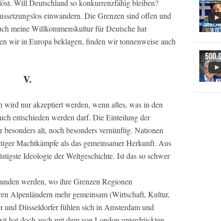
löst. Will Deutschland so konkurrenzfähig bleiben?
aussetzungslos einwandern. Die Grenzen sind offen und
uch meine Willkommenskultur für Deutsche hat
n wir in Europa beklagen, finden wir tonnenweise auch
V.
wird nur akzeptiert werden, wenn alles, was in den
uch entschieden werden darf. Die Einteilung der
r besonders alt, noch besonders vernünftig. Nationen
lutiger Machtkämpfe als das gemeinsamer Herkunft. Aus
tigste Ideologie der Weltgeschichte. Ist das so schwer
rwunden werden, wo ihre Grenzen Regionen
ren Alpenländern mehr gemeinsam (Wirtschaft, Kultur,
er und Düsseldorfer fühlen sich in Amsterdam und
exit hat doch auch mit dem von London unterdrückten