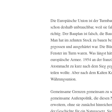
Die Europäische Union ist der Turmbau 
schon deshalb unbrauchbar, weil sie fa
richtig. Der Bauplan ist falsch, die Bau
Man hat im zehnten Stock zu bauen b
gegossen und ausgehärtet war. Die Bür
Fenster im Turm waren. Was längst hät
europäische Armee. 1954 an der franzö
Atommacht zu kurz nach dem Sieg gege
teilen wollte. Aber nach dem Kalten K
Währungsunion.
Gemeinsame Grenzen gemeinsam zu schü
gemeinsame Außenpolitik, die diesen N
erweitern, ohne sie zunächst hinreiche
der Geschichte für ein Naturgesetz.