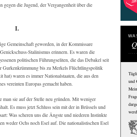
en gegen die Jugend, der Vergangenheit über die
I.
WA
Q
ffige Gemeinschaft geworden, in der Kommissare
n Genickschuss-Stalinismus erinnern. Es waren die
gessenen politischen Führungseliten, die das Debakel seit
r Gurkenkrümmung bis zu Merkels Flüchtlingspolitik
Tägl
it hat) waren es immer Nationalstaaten, die aus den
und 
eines vereinten Europas gemacht haben.
Mein
Frage
 man sie auf der Stelle neu gründen. Mit weniger
darg
lt. Es muss jetzt Schluss sein mit der in Brüssels und
werd
rt: Was scheren uns die Ängste und niederen Instinkte
en weder Ochs noch Esel auf. Die nationalistischen Esel