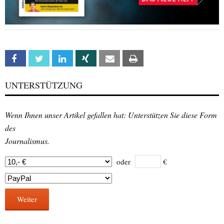
Facebook
Twitter
Linkedin
Xing
Email
Print
UNTERSTÜTZUNG
Wenn Ihnen unser Artikel gefallen hat: Unterstützen Sie diese Form
des
Journalismus.
oder
€
Weiter