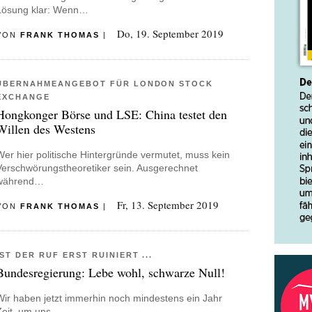
Lösung klar: Wenn…
Do, 19. September 2019
VON
FRANK THOMAS
|
ÜBERNAHMEANGEBOT FÜR LONDON STOCK
EXCHANGE
Hongkonger Börse und LSE: China testet den
Willen des Westens
Wer hier politische Hintergründe vermutet, muss kein
Verschwörungstheoretiker sein. Ausgerechnet
während…
Fr, 13. September 2019
VON
FRANK THOMAS
|
IST DER RUF ERST RUINIERT ...
Bundesregierung: Lebe wohl, schwarze Null!
Wir haben jetzt immerhin noch mindestens ein Jahr
Zeit, um uns…