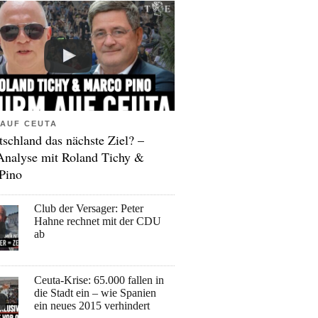
AUF CEUTA
tschland das nächste Ziel? –
Analyse mit Roland Tichy &
Pino
Club der Versager: Peter
Hahne rechnet mit der CDU
ab
Ceuta-Krise: 65.000 fallen in
die Stadt ein – wie Spanien
ein neues 2015 verhindert