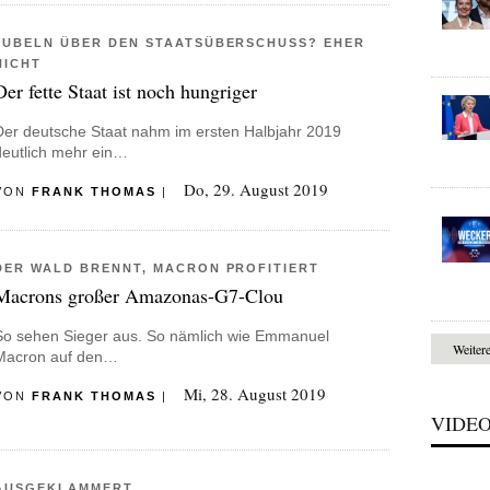
JUBELN ÜBER DEN STAATSÜBERSCHUSS? EHER
NICHT
Der fette Staat ist noch hungriger
Der deutsche Staat nahm im ersten Halbjahr 2019
deutlich mehr ein…
Do, 29. August 2019
VON
FRANK THOMAS
|
DER WALD BRENNT, MACRON PROFITIERT
Macrons großer Amazonas-G7-Clou
So sehen Sieger aus. So nämlich wie Emmanuel
Weiter
Macron auf den…
Mi, 28. August 2019
VON
FRANK THOMAS
|
VIDE
AUSGEKLAMMERT