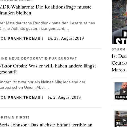
MDR-Wahlarena: Die Koalitionsfrage musste
draußen bleiben
Der Mitteldeutsche Rundfunk hatte den Lesern seines
Online-Auftritts gestern klar gemacht,…
Di, 27. August 2019
VON
FRANK THOMAS
|
STURM 
Ist Deu
EINE NEUE DEMOKRATIE FÜR EUROPA?
Ceuta-
Viktor Orbán: Was er will, haben andere längst
Marco 
geschafft
Ungarn ist zwar nur ein kleines Mitgliedsland der
Europäischen Union. Aber…
Fr, 2. August 2019
VON
FRANK THOMAS
|
BRITAIN FIRST!
Boris Johnson: Das nächste Enfant terrible an