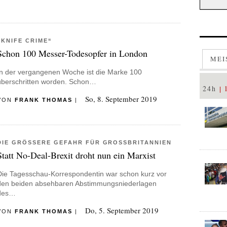
„KNIFE CRIME“
Schon 100 Messer-Todesopfer in London
MEI
In der vergangenen Woche ist die Marke 100
überschritten worden. Schon…
24h
So, 8. September 2019
VON
FRANK THOMAS
|
DIE GRÖSSERE GEFAHR FÜR GROSSBRITANNIEN
Statt No-Deal-Brexit droht nun ein Marxist
Die Tagesschau-Korrespondentin war schon kurz vor
den beiden absehbaren Abstimmungsniederlagen
des…
Do, 5. September 2019
VON
FRANK THOMAS
|