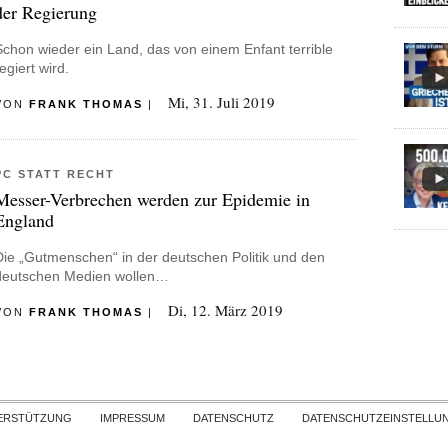
der Regierung
Schon wieder ein Land, das von einem Enfant terrible
egiert wird.
Mi, 31. Juli 2019
VON
FRANK THOMAS
|
PC STATT RECHT
Messer-Verbrechen werden zur Epidemie in
England
Die „Gutmenschen“ in der deutschen Politik und den
deutschen Medien wollen…
Di, 12. März 2019
VON
FRANK THOMAS
|
Skip to content
ERSTÜTZUNG
IMPRESSUM
DATENSCHUTZ
DATENSCHUTZEINSTELLU
COPYRIGHT
TICHYS EINBLICK 2026