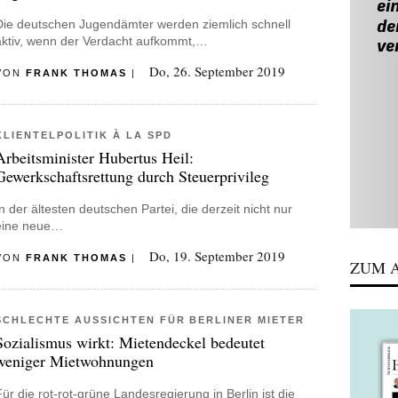
Die deutschen Jugendämter werden ziemlich schnell
aktiv, wenn der Verdacht aufkommt,…
Do, 26. September 2019
VON
FRANK THOMAS
|
KLIENTELPOLITIK À LA SPD
Arbeitsminister Hubertus Heil:
Gewerkschaftsrettung durch Steuerprivileg
In der ältesten deutschen Partei, die derzeit nicht nur
eine neue…
Do, 19. September 2019
VON
FRANK THOMAS
|
ZUM A
SCHLECHTE AUSSICHTEN FÜR BERLINER MIETER
Sozialismus wirkt: Mietendeckel bedeutet
weniger Mietwohnungen
Für die rot-rot-grüne Landesregierung in Berlin ist die