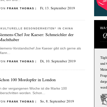
Fr, 13. September 2019
VON
FRANK THOMAS
|
WA
„KULTURELLE BESONDERHEITEN“ IN CHINA
Q
Siemens-Chef Joe Kaeser: Schmeichler der
Machthaber
Siemens-Vorstandschef Joe Kaeser gibt sich gerne als
Mann…
Tägl
Di, 10. September 2019
VON
FRANK THOMAS
|
und 
Mein
Frage
Schon 100 Mordopfer in London
darg
werd
In der vergangenen Woche ist die Marke 100
überschritten worden. Schon…
So, 8. September 2019
VON
FRANK THOMAS
|