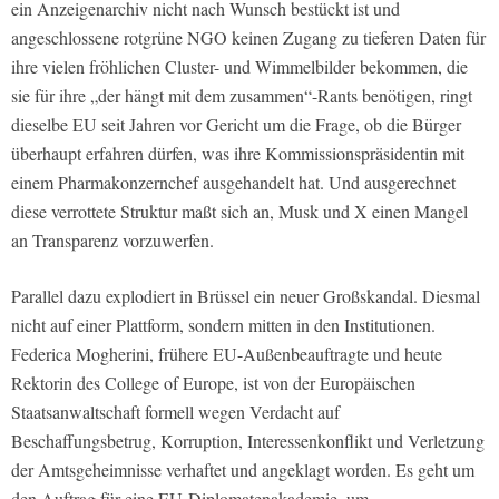
ein Anzeigenarchiv nicht nach Wunsch bestückt ist und
angeschlossene rotgrüne NGO keinen Zugang zu tieferen Daten für
ihre vielen fröhlichen Cluster- und Wimmelbilder bekommen, die
sie für ihre „der hängt mit dem zusammen“-Rants benötigen, ringt
dieselbe EU seit Jahren vor Gericht um die Frage, ob die Bürger
überhaupt erfahren dürfen, was ihre Kommissionspräsidentin mit
einem Pharmakonzernchef ausgehandelt hat. Und ausgerechnet
diese verrottete Struktur maßt sich an, Musk und X einen Mangel
an Transparenz vorzuwerfen.
Parallel dazu explodiert in Brüssel ein neuer Großskandal. Diesmal
nicht auf einer Plattform, sondern mitten in den Institutionen.
Federica Mogherini, frühere EU-Außenbeauftragte und heute
Rektorin des College of Europe, ist von der Europäischen
Staatsanwaltschaft formell wegen Verdacht auf
Beschaffungsbetrug, Korruption, Interessenkonflikt und Verletzung
der Amtsgeheimnisse verhaftet und angeklagt worden. Es geht um
den Auftrag für eine EU-Diplomatenakademie, um