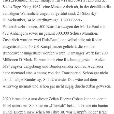
Sechs-Tage-Krieg 1967“ eine Master-Arbeit ab, in der detailliert die
damaligen Waffenlieferungen aufgeführt sind: 24 Sikorsky-
Hubschrauber, 34 Militärflugzeuge, 1.600 Cobra-
Panzerabwehrraketen, 500 Nato-Lastwagen der Marke Ford mit
472 Anhängern sowie insgesamt 300.000 Schuss Munition.
Zusätzlich wurden zwei Flak-Bataillone vollständig mit Radar
ausgerüstet und 40 US-Kampfpanzer geliefert, die von der
Bundeswehr umgerüstet worden waren. Damaliger Wert: fast 200
Millionen D-Mark. Es wurde nie eine Rechnung gestellt. Außer
FJS’ engster Umgebung und Bundeskanzler Konrad Adenauer
hatte niemand eine Ahnung von den Transporten. Schon gar nicht
der damalige Bundestag. Strauß wusste: Das wäre auf dem
Amtsweg niemals und schon gar nicht zügig durchsetzbar gewesen.
2020 lernte der Autor dieser Zeilen Eliezer Cohen kennen, der in
Israel unter dem Spitznamen „Cheetah“ bekannt ist wie ein bunter
Hund. Eliezer, inzwischen 88 Jahre alt, war Kampfpilot der Israel