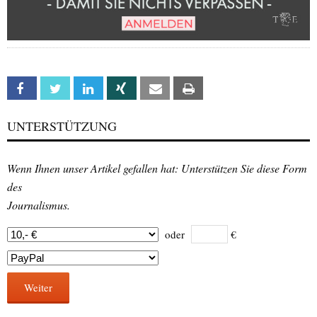
Facebook
Twitter
Linkedin
Xing
Email
Print
UNTERSTÜTZUNG
Wenn Ihnen unser Artikel gefallen hat: Unterstützen Sie diese Form
des
Journalismus.
oder
€
Weiter