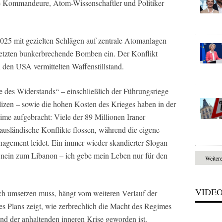
e Kommandeure, Atom-Wissenschaftler und Politiker
2025 mit gezielten Schlägen auf zentrale Atomanlagen
etzten bunkerbrechende Bomben ein. Der Konflikt
 den USA vermittelten Waffenstillstand.
e des Widerstands“ – einschließlich der Führungsriege
izen – sowie die hohen Kosten des Krieges haben in der
me aufgebracht: Viele der 89 Millionen Iraner
 ausländische Konflikte flossen, während die eigene
gement leidet. Ein immer wieder skandierter Slogan
, nein zum Libanon – ich gebe mein Leben nur für den
Weiter
VIDE
ch umsetzen muss, hängt vom weiteren Verlauf der
es Plans zeigt, wie zerbrechlich die Macht des Regimes
nd der anhaltenden inneren Krise geworden ist.