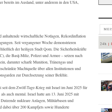
der bereits im Ausland, unter anderem in den USA,
MEI
nd anhaltende wirtschaftliche Notlagen, Rekordinflation
ingungen. Seit vergangener Woche demonstrieren
24h
hließlich der heiligen Stadt Qom. Die Sicherheitskräfte
), die Basij-Miliz, Polizei und Armee – setzen nach
in, darunter scharfe Munition, Tränengas und
schränkte Machtquelle über allen Institutionen und
tionsgarden zur Durchsetzung seiner Befehle.
seit dem Zwölf-Tage-Krieg mit Israel im Juni 2025 für
als auch mental. Israel hatte am 13. Juni 2025 mit
e Dutzende nukleare Anlagen, Militärbasen und
und dabei über 200 Kampfjets sowie Hunderte