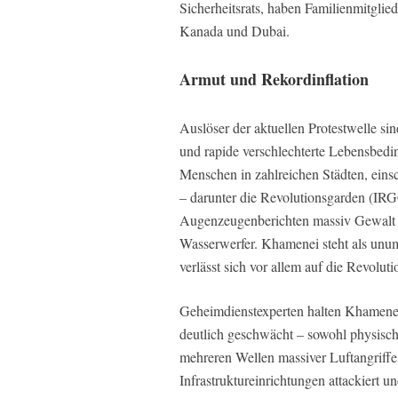
Sicherheitsrats, haben Familienmitglie
Kanada und Dubai.
Armut und Rekordinflation
Auslöser der aktuellen Protestwelle si
und rapide verschlechterte Lebensbed
Menschen in zahlreichen Städten, einsc
– darunter die Revolutionsgarden (IRGC
Augenzeugenberichten massiv Gewalt e
Wasserwerfer. Khamenei steht als unum
verlässt sich vor allem auf die Revolu
Geheimdienstexperten halten Khamenei 
deutlich geschwächt – sowohl physisch 
mehreren Wellen massiver Luftangriff
Infrastruktureinrichtungen attackiert 