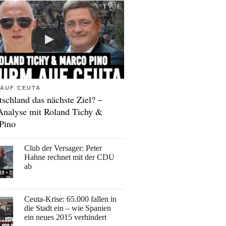
AUF CEUTA
tschland das nächste Ziel? –
Analyse mit Roland Tichy &
Pino
Club der Versager: Peter
Hahne rechnet mit der CDU
ab
Ceuta-Krise: 65.000 fallen in
die Stadt ein – wie Spanien
ein neues 2015 verhindert