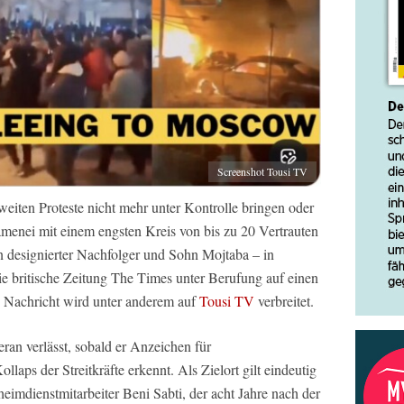
Screenshot Tousi TV
sweiten Proteste nicht mehr unter Kontrolle bringen oder
hamenei mit einem engsten Kreis von bis zu 20 Vertrauten
n designierter Nachfolger und Sohn Mojtaba – in
ie britische Zeitung The Times unter Berufung auf einen
e Nachricht wird unter anderem auf
Tousi TV
verbreitet.
ran verlässt, sobald er Anzeichen für
laps der Streitkräfte erkennt. Als Zielort gilt eindeutig
imdienstmitarbeiter Beni Sabti, der acht Jahre nach der