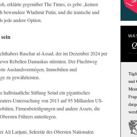
loh, erklärte gegenüber The Times, es gebe „keinen
h bewundere Wladimir Putin, und die iranische und
als jede andere Option.
 sein
WA
Q
Machthabers Baschar al-Assad, der im Dezember 2024 per
evor Rebellen Damaskus stürmten. Der Fluchtweg
herte Auslandsvermögen, Immobilien und
Tägl
age zu gewährleisten.
und 
Mein
 halbstaatliche Stiftung Setad ein gigantisches
Frage
euters-Untersuchung von 2013 auf 95 Milliarden US-
darg
bilien, Firmenbeteiligungen und andere Assets, die
werd
Obersten Führers unterliegen.
er Ali Larijani, Sekretär des Obersten Nationalen