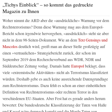
„Tichys Einblick“ – so kommt das gedruckte
Magazin zu Ihnen
Woher nimmt die
ARD
aber die »ausdrückliche« Warnung vor dem
Rechtsterrorismus? Denn diese Warnung mag aus dem Europol-
Bericht schon irgendwie hervorgehen, »ausdrücklich« steht sie aber
nicht in dem 98-Seiten-Dokument. Wie an dem
Text Gensings und
Mascolos
deutlich wird, greift man an dieser Stelle großzügig auf
einen »vertraulichen« Strategiebericht zurück, der schon im
September 2019 dem Rechercheverbund aus
WDR, NDR
und
Süddeutscher Zeitung
vorlag. Damals hatte
Europol
beklagt, dass
viele »extremistische Aktivitäten« nicht als Terrorismus klassifiziert
würden. Deshalb gebe es auch keine ausreichende Datengrundlage
zum Rechtsterrorismus. Dazu fehlt es schon an einer einheitlichen
Definition von Rechtsterrorismus oder rechtem Terror in den
verschiedenen EU-Staaten. Aber Fest hat es gerade anders herum
bewertet: Die bundesdeutsche Klassifizierung der Taten von Halle
und Kassel wäre demnach korrekt und die Morde Taten von